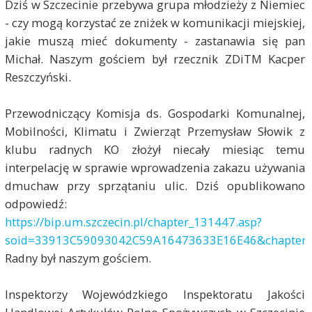
Dziś w Szczecinie przebywa grupa młodzieży z Niemiec
- czy mogą korzystać ze zniżek w komunikacji miejskiej,
jakie muszą mieć dokumenty - zastanawia się pan
Michał. Naszym gościem był rzecznik ZDiTM Kacper
Reszczyński.
Przewodniczący Komisja ds. Gospodarki Komunalnej,
Mobilności, Klimatu i Zwierząt Przemysław Słowik z
klubu radnych KO złożył niecały miesiąc temu
interpelację w sprawie wprowadzenia zakazu używania
dmuchaw przy sprzątaniu ulic. Dziś opublikowano
odpowiedź:
https://bip.um.szczecin.pl/chapter_131447.asp?
soid=33913C59093042C59A16473633E16E46&chapterd
Radny był naszym gościem.
Inspektorzy Wojewódzkiego Inspektoratu Jakości