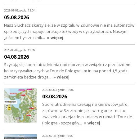
2026-08-05, godz. 13:04
05.08.2026
Nasz Słuchacz skarży się, że w szpitalu w Zdunowie nie ma automatów
sprzedających napoje, brakuje też wody w dystrybutorach. Naszym
gościem był rzecznik…
» więcej
2026-08-04, godz. 11:09
04.08.2026
Szykują się spore utrudnienia nad morzem w związku z przejazdem
kolarzy rywalizujących w Tour de Pologne - m.in. na ponad 1,5 godz.
zamknięta będzie droga…
» więcej
2026-08-03, godz. 13:04
03.08.2026
Spore utrudnienia czekają na kierowców jutro,
zarówno w Szczecinie jak i w regionie - ma to
związek z przejazdem kolarzy w ramach Tour de
Pologne - szczegóły…
» więcej
2026-07-31, godz. 13:00