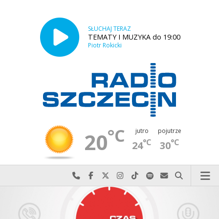
SŁUCHAJ TERAZ
TEMATY I MUZYKA do 19:00
Piotr Rokicki
°C
jutro
pojutrze
20
°C
°C
24
30
Najlepiej po prostu do nas zadzwoń
Odwiedź nas na Facebook-u
Odwiedź nas na X
Odwiedź nas na Instagram-ie
Odwiedź nas na TikTok-u
Szukaj nas na Spotify
Wyślij do nas w
Szukaj