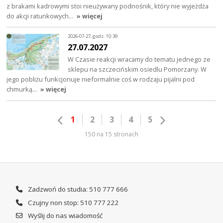
z brakami kadrowymi stoi nieużywany podnośnik, który nie wyjeżdża
do akcji ratunkowych…
» więcej
2026-07-27, godz. 10:39
27.07.2027
W Czasie reakcji wracamy do tematu jednego ze
sklepu na szczecińskim osiedlu Pomorzany. W
jego pobliżu funkcjonuje nieformalnie coś w rodzaju pijalni pod
chmurką…
» więcej
1
2
3
4
5
150 na 15 stronach
Zadzwoń do studia: 510 777 666
Czujny non stop: 510 777 222
Wyślij do nas wiadomość