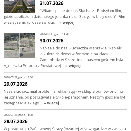
31.07.2026
"Witam - pisze do nas Słuchacz - Podsyłam film,
gdzie spotkałem dziś małego jelonka na ul. Struga, w biały dzień". Film
w załączeniu (proszę zwrócić…
» więcej
2026-07-30, godz. 11:41
30.07.2026
Napisała do nas Słuchaczka w sprawie "kąpieli"
kilkuletnich dzieci w fontannie na Placu
Zamenhofa w Szczecinie - naszym gościem była
Agnieszka Potocka z Powiatowej…
» więcej
2026-07-29, godz. 13:08
29.07.2026
Nasz Słuchacz miał problem z reklamacją - w sklepie odmówiono mu
jej uznania, bo posługiwał się tylko e-paragonem. Naszym gościem był
zastępca Miejskiego…
» więcej
2026-07-28, godz. 11:38
28.07.2026
W posterunku Państwowej Straży Pożarnej w Nowogardzie w związku