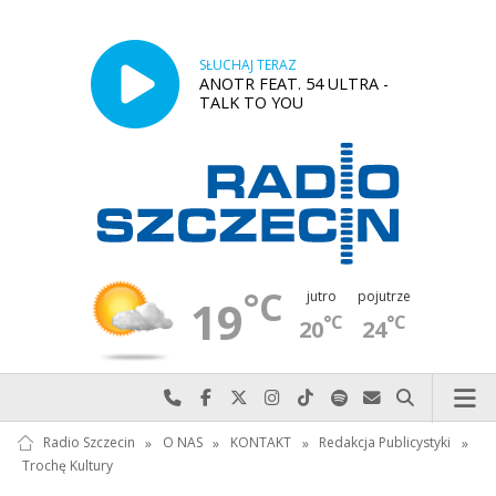
SŁUCHAJ TERAZ
ANOTR FEAT. 54 ULTRA -
TALK TO YOU
°C
jutro
pojutrze
19
°C
°C
20
24
Najlepiej po prostu do nas zadzwoń
Odwiedź nas na Facebook-u
Odwiedź nas na X
Odwiedź nas na Instagram-ie
Odwiedź nas na TikTok-u
Szukaj nas na Spotify
Wyślij do nas w
Szukaj
Radio Szczecin
»
O NAS
»
KONTAKT
»
Redakcja Publicystyki
»
Trochę Kultury