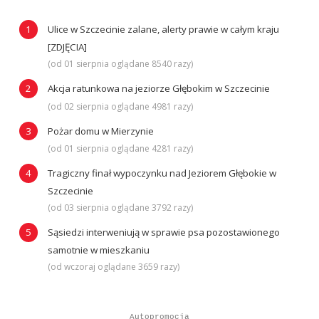
Ulice w Szczecinie zalane, alerty prawie w całym kraju
[ZDJĘCIA]
(od 01 sierpnia oglądane 8540 razy)
Akcja ratunkowa na jeziorze Głębokim w Szczecinie
(od 02 sierpnia oglądane 4981 razy)
Pożar domu w Mierzynie
(od 01 sierpnia oglądane 4281 razy)
Tragiczny finał wypoczynku nad Jeziorem Głębokie w
Szczecinie
(od 03 sierpnia oglądane 3792 razy)
Sąsiedzi interweniują w sprawie psa pozostawionego
samotnie w mieszkaniu
(od wczoraj oglądane 3659 razy)
Autopromocja