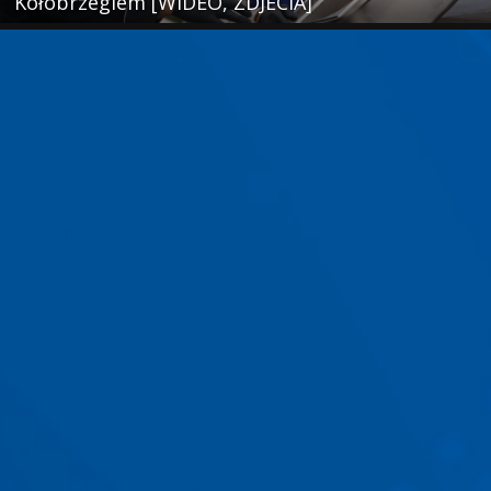
Kołobrzegiem [WIDEO, ZDJECIA]