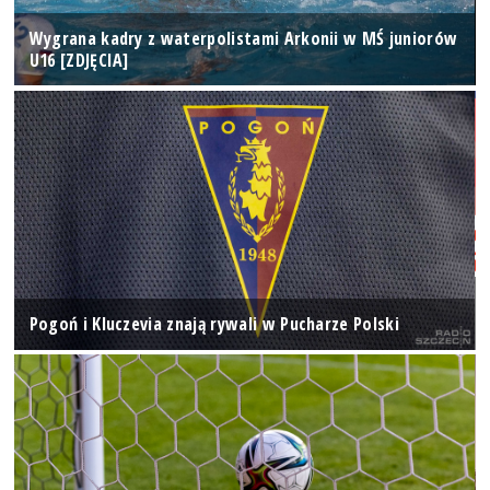
Wygrana kadry z waterpolistami Arkonii w MŚ juniorów
U16 [ZDJĘCIA]
Pogoń i Kluczevia znają rywali w Pucharze Polski