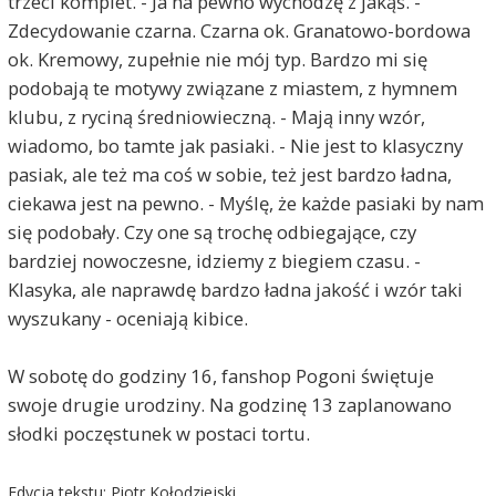
trzeci komplet. - Ja na pewno wychodzę z jakąś. -
Zdecydowanie czarna. Czarna ok. Granatowo-bordowa
ok. Kremowy, zupełnie nie mój typ. Bardzo mi się
podobają te motywy związane z miastem, z hymnem
klubu, z ryciną średniowieczną. - Mają inny wzór,
wiadomo, bo tamte jak pasiaki. - Nie jest to klasyczny
pasiak, ale też ma coś w sobie, też jest bardzo ładna,
ciekawa jest na pewno. - Myślę, że każde pasiaki by nam
się podobały. Czy one są trochę odbiegające, czy
bardziej nowoczesne, idziemy z biegiem czasu. -
Klasyka, ale naprawdę bardzo ładna jakość i wzór taki
wyszukany - oceniają kibice.
W sobotę do godziny 16, fanshop Pogoni świętuje
swoje drugie urodziny. Na godzinę 13 zaplanowano
słodki poczęstunek w postaci tortu.
Edycja tekstu: Piotr Kołodziejski