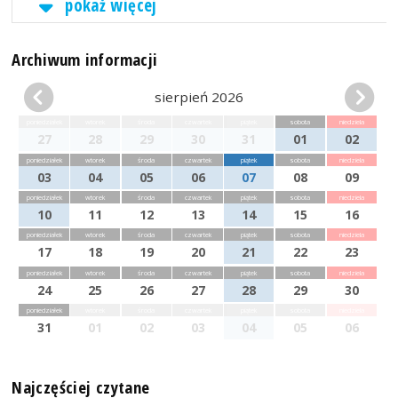
pokaż więcej
Archiwum informacji
sierpień 2026
poniedziałek
wtorek
środa
czwartek
piątek
sobota
niedziela
27
28
29
30
31
01
02
poniedziałek
wtorek
środa
czwartek
piątek
sobota
niedziela
03
04
05
06
07
08
09
poniedziałek
wtorek
środa
czwartek
piątek
sobota
niedziela
10
11
12
13
14
15
16
poniedziałek
wtorek
środa
czwartek
piątek
sobota
niedziela
17
18
19
20
21
22
23
poniedziałek
wtorek
środa
czwartek
piątek
sobota
niedziela
24
25
26
27
28
29
30
poniedziałek
wtorek
środa
czwartek
piątek
sobota
niedziela
31
01
02
03
04
05
06
Najczęściej czytane