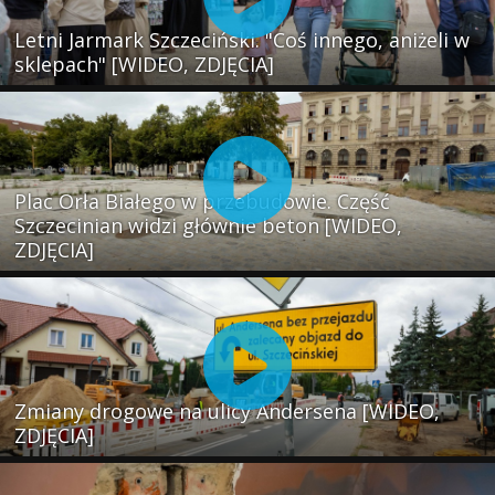
Letni Jarmark Szczeciński. "Coś innego, aniżeli w
sklepach" [WIDEO, ZDJĘCIA]
Plac Orła Białego w przebudowie. Część
Szczecinian widzi głównie beton [WIDEO,
ZDJĘCIA]
Zmiany drogowe na ulicy Andersena [WIDEO,
ZDJĘCIA]