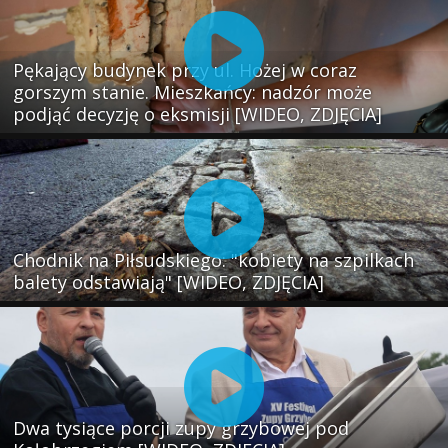
Pękający budynek przy ul. Hożej w coraz
gorszym stanie. Mieszkańcy: nadzór może
podjąć decyzję o eksmisji [WIDEO, ZDJĘCIA]
Chodnik na Piłsudskiego: "kobiety na szpilkach
balety odstawiają" [WIDEO, ZDJĘCIA]
Dwa tysiące porcji zupy grzybowej pod