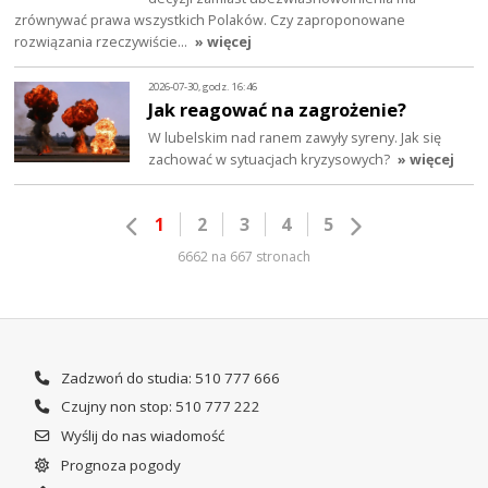
zrównywać prawa wszystkich Polaków. Czy zaproponowane
rozwiązania rzeczywiście…
» więcej
2026-07-30, godz. 16:46
Jak reagować na zagrożenie?
W lubelskim nad ranem zawyły syreny. Jak się
zachować w sytuacjach kryzysowych?
» więcej
1
2
3
4
5
6662 na 667 stronach
Zadzwoń do studia: 510 777 666
Czujny non stop: 510 777 222
Wyślij do nas wiadomość
Prognoza pogody