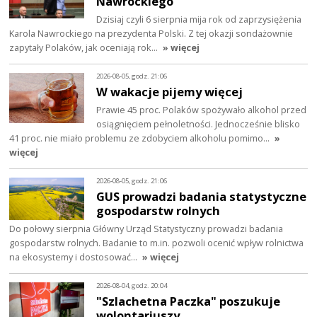
Nawrockiego
Dzisiaj czyli 6 sierpnia mija rok od zaprzysiężenia
Karola Nawrockiego na prezydenta Polski. Z tej okazji sondażownie
zapytały Polaków, jak oceniają rok…
» więcej
2026-08-05, godz. 21:06
W wakacje pijemy więcej
Prawie 45 proc. Polaków spożywało alkohol przed
osiągnięciem pełnoletności. Jednocześnie blisko
41 proc. nie miało problemu ze zdobyciem alkoholu pomimo…
»
więcej
2026-08-05, godz. 21:06
GUS prowadzi badania statystyczne
gospodarstw rolnych
Do połowy sierpnia Główny Urząd Statystyczny prowadzi badania
gospodarstw rolnych. Badanie to m.in. pozwoli ocenić wpływ rolnictwa
na ekosystemy i dostosować…
» więcej
2026-08-04, godz. 20:04
"Szlachetna Paczka" poszukuje
wolontariuszy