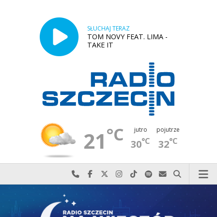
SŁUCHAJ TERAZ
TOM NOVY FEAT. LIMA -
TAKE IT
°C
jutro
pojutrze
21
°C
°C
30
32
Najlepiej po prostu do nas zadzwoń
Odwiedź nas na Facebook-u
Odwiedź nas na X
Odwiedź nas na Instagram-ie
Odwiedź nas na TikTok-u
Szukaj nas na Spotify
Wyślij do nas w
Szukaj