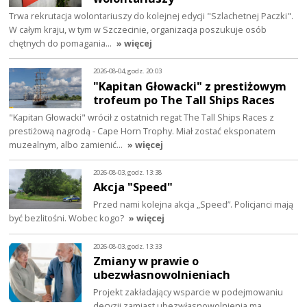
Trwa rekrutacja wolontariuszy do kolejnej edycji "Szlachetnej Paczki".
W całym kraju, w tym w Szczecinie, organizacja poszukuje osób
chętnych do pomagania…
» więcej
2026-08-04, godz. 20:03
"Kapitan Głowacki" z prestiżowym
trofeum po The Tall Ships Races
"Kapitan Głowacki" wrócił z ostatnich regat The Tall Ships Races z
prestiżową nagrodą - Cape Horn Trophy. Miał zostać eksponatem
muzealnym, albo zamienić…
» więcej
2026-08-03, godz. 13:38
Akcja "Speed"
Przed nami kolejna akcja „Speed”. Policjanci mają
być bezlitośni. Wobec kogo?
» więcej
2026-08-03, godz. 13:33
Zmiany w prawie o
ubezwłasnowolnieniach
Projekt zakładający wsparcie w podejmowaniu
decyzji zamiast ubezwłasnowolnienia ma