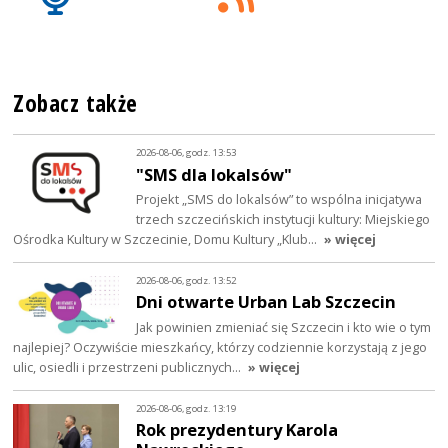
Zobacz także
2026-08-06, godz. 13:53
"SMS dla lokalsów"
Projekt „SMS do lokalsów” to wspólna inicjatywa
trzech szczecińskich instytucji kultury: Miejskiego
Ośrodka Kultury w Szczecinie, Domu Kultury „Klub…
» więcej
2026-08-06, godz. 13:52
Dni otwarte Urban Lab Szczecin
Jak powinien zmieniać się Szczecin i kto wie o tym
najlepiej? Oczywiście mieszkańcy, którzy codziennie korzystają z jego
ulic, osiedli i przestrzeni publicznych…
» więcej
2026-08-06, godz. 13:19
Rok prezydentury Karola