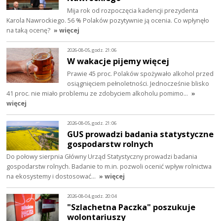
Mija rok od rozpoczęcia kadencji prezydenta
Karola Nawrockiego. 56 % Polaków pozytywnie ją ocenia. Co wpłynęło
na taką ocenę?
» więcej
2026-08-05, godz. 21:06
W wakacje pijemy więcej
Prawie 45 proc. Polaków spożywało alkohol przed
osiągnięciem pełnoletności. Jednocześnie blisko
41 proc. nie miało problemu ze zdobyciem alkoholu pomimo…
»
więcej
2026-08-05, godz. 21:06
GUS prowadzi badania statystyczne
gospodarstw rolnych
Do połowy sierpnia Główny Urząd Statystyczny prowadzi badania
gospodarstw rolnych. Badanie to m.in. pozwoli ocenić wpływ rolnictwa
na ekosystemy i dostosować…
» więcej
2026-08-04, godz. 20:04
"Szlachetna Paczka" poszukuje
wolontariuszy