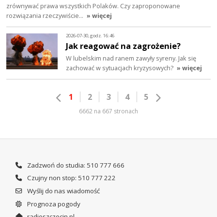
zrównywać prawa wszystkich Polaków. Czy zaproponowane
rozwiązania rzeczywiście…
» więcej
2026-07-30, godz. 16:46
Jak reagować na zagrożenie?
W lubelskim nad ranem zawyły syreny. Jak się
zachować w sytuacjach kryzysowych?
» więcej
1
2
3
4
5
6662 na 667 stronach
Zadzwoń do studia: 510 777 666
Czujny non stop: 510 777 222
Wyślij do nas wiadomość
Prognoza pogody
radioszczecin.pl