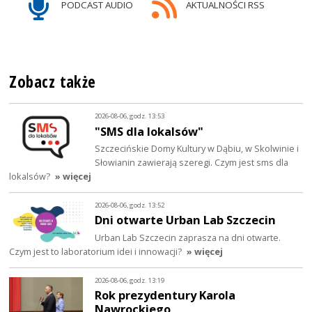
PODCAST AUDIO
AKTUALNOŚCI RSS
Zobacz także
2026-08-06, godz. 13:53
"SMS dla lokalsów"
Szczecińskie Domy Kultury w Dąbiu, w Skolwinie i
Słowianin zawierają szeregi. Czym jest sms dla
lokalsów?
» więcej
2026-08-06, godz. 13:52
Dni otwarte Urban Lab Szczecin
Urban Lab Szczecin zaprasza na dni otwarte.
Czym jest to laboratorium idei i innowacji?
» więcej
2026-08-06, godz. 13:19
Rok prezydentury Karola
Nawrockiego