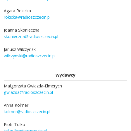
Agata Rokicka
rokicka@radioszczecin.pl
Joanna Skonieczna
skonieczna@radioszczecin.pl
Janusz Wilczyński
wilczynski@radioszczecin.pl
Wydawcy
Małgorzata Gwiazda-Elmerych
gwiazda@radioszczecin.pl
Anna Kolmer
kolmer@radioszczecin.pl
Piotr Tolko
tolko@radioszczecin.pl