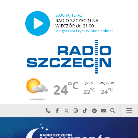
SŁUCHAJ TERAZ
RADIO SZCZECIN NA
WIECZÓR do 21:00
Małgorzata Frymus, Anna Kolmer
°C
jutro
pojutrze
24
°C
°C
22
24
Najlepiej po prostu do nas zadzwoń
Odwiedź nas na Facebook-u
Odwiedź nas na X
Odwiedź nas na Instagram-ie
Odwiedź nas na TikTok-u
Szukaj nas na Spotify
Wyślij do nas w
Szukaj