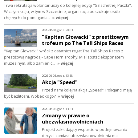
Trwa rekrutacja wolontariuszy do kolejnej edycji "Szlachetnej Paczki".
W całym kraju, w tym w Szczecinie, organizacja poszukuje osób
chętnych do pomagania…
» więcej
2026-08-04, godz. 20:03
"Kapitan Głowacki" z prestiżowym
trofeum po The Tall Ships Races
"Kapitan Głowacki" wrócił z ostatnich regat The Tall Ships Races z
prestiżową nagrodą - Cape Horn Trophy. Miał zostać eksponatem
muzealnym, albo zamienić…
» więcej
2026-08-03, godz. 13:38
Akcja "Speed"
Przed nami kolejna akcja „Speed”. Policjanci mają
być bezlitośni. Wobec kogo?
» więcej
2026-08-03, godz. 13:33
Zmiany w prawie o
ubezwłasnowolnieniach
Projekt zakładający wsparcie w podejmowaniu
decyzji zamiast ubezwłasnowolnienia ma