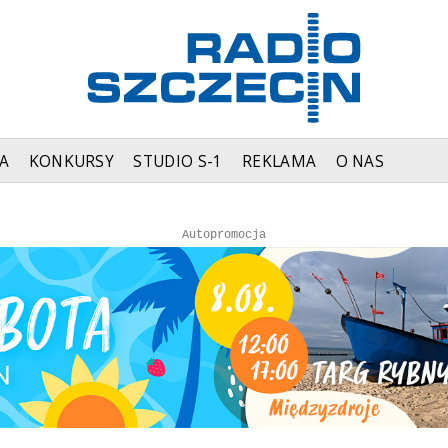
A
KONKURSY
STUDIO S-1
REKLAMA
O NAS
Autopromocja
Autopromocja
Reklama