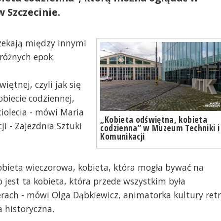
 Szczecinie.
czekają między innymi
 różnych epok.
iętnej, czyli jak się
obiecie codziennej,
ciolecia - mówi Maria
„Kobieta odświętna, kobieta
i - Zajezdnia Sztuki
codzienna” w Muzeum Techniki i
Komunikacji
obieta wieczorowa, kobieta, która mogła bywać na
 jest ta kobieta, która przede wszystkim była
erach - mówi Olga Dąbkiewicz, animatorka kultury ret
 historyczna.