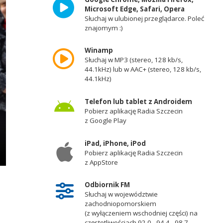
Microsoft Edge, Safari, Opera
Słuchaj w ulubionej przeglądarce. Poleć
znajomym :)
Winamp
Słuchaj w MP3 (stereo, 128 kb/s,
44.1kHz) lub w AAC+ (stereo, 128 kb/s,
44.1kHz)
Telefon lub tablet z Androidem
Pobierz aplikację Radia Szczecin
z Google Play
iPad, iPhone, iPod
Pobierz aplikację Radia Szczecin
z AppStore
Odbiornik FM
Słuchaj w województwie
zachodniopomorskiem
(z wyłączeniem wschodniej części) na
częstotliwościach 92,0 - 94,4 - 98,7 -