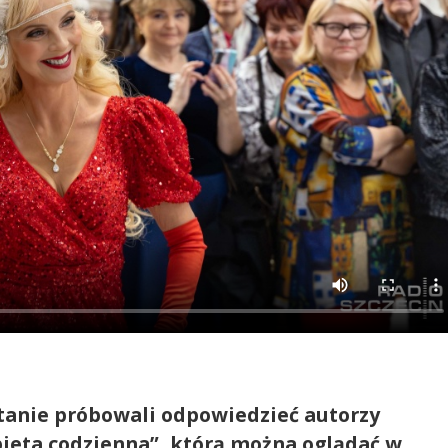
ytanie próbowali odpowiedzieć autorzy
ieta codzienna”, którą można oglądać w