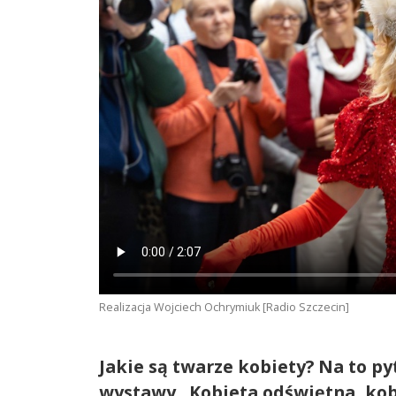
Realizacja Wojciech Ochrymiuk [Radio Szczecin]
Jakie są twarze kobiety? Na to p
wystawy „Kobieta odświętna, kob