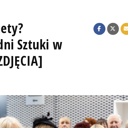
iety?
ni Sztuki w
ZDJĘCIA]