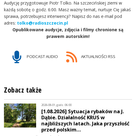
Audycję przygotowuje Piotr Tolko. Na szczecińskiej ziemi w
każdą sobotę o godz. 6:00. Masz ważny temat, nurtuje Cię jakaś
sprawa, potrzebujesz interwencji? Napisz do nas e-mail pod
adres:
tolko@radioszczecin.pl
Opublikowane audycje, zdjęcia i filmy chronione są
prawem autorskim!
PODCAST AUDIO
AKTUALNOŚCI RSS
Zobacz także
2026-08-01, godz. 06:00
[1.08.2026] Sytuacja rybaków na J.
Dąbie. Działalność KRUS w
najbliższych latach. Jaka przyszłość
przed polskim…