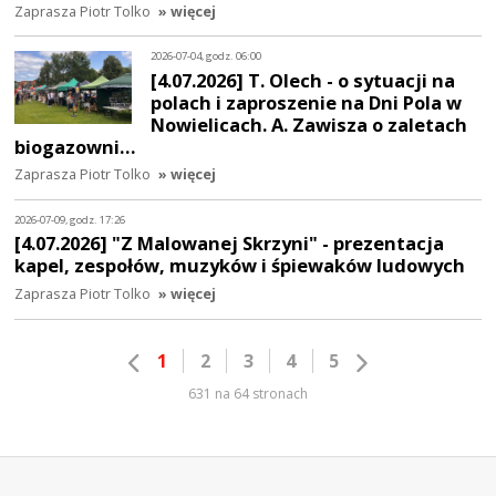
Zaprasza Piotr Tolko
» więcej
2026-07-04, godz. 06:00
[4.07.2026] T. Olech - o sytuacji na
polach i zaproszenie na Dni Pola w
Nowielicach. A. Zawisza o zaletach
biogazowni…
Zaprasza Piotr Tolko
» więcej
2026-07-09, godz. 17:26
[4.07.2026] "Z Malowanej Skrzyni" - prezentacja
kapel, zespołów, muzyków i śpiewaków ludowych
Zaprasza Piotr Tolko
» więcej
1
2
3
4
5
631 na 64 stronach