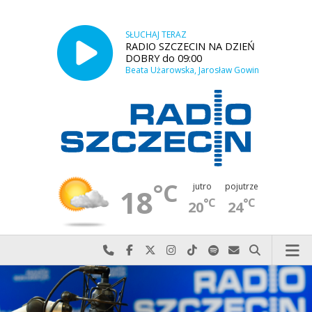
SŁUCHAJ TERAZ
RADIO SZCZECIN NA DZIEŃ
DOBRY do 09:00
Beata Użarowska, Jarosław Gowin
°C
jutro
pojutrze
18
°C
°C
20
24
Najlepiej po prostu do nas zadzwoń
Odwiedź nas na Facebook-u
Odwiedź nas na X
Odwiedź nas na Instagram-ie
Odwiedź nas na TikTok-u
Szukaj nas na Spotify
Wyślij do nas w
Szukaj