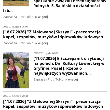
Spotkanie Związku Przedsiębiorców
Rolnych. S. Baliński o działalności
Izb…
Zaprasza Piotr Tolko
» więcej
2026-07-18, godz. 06:00
[18.07.2026] "Z Malowanej Skrzyni" - prezentacja
kapel, zespołów, muzyków i śpiewaków ludowych
Zaprasza Piotr Tolko
» więcej
2026-07-11, godz. 06:00
[11.07.2026] E.Szczepanik o sytuacji
na polach. Dni Kultury Łowieckiej w
Gryfinie. Poseł J. Rzepa o
największych wyzwaniach…
Zaprasza Piotr Tolko
» więcej
2026-07-13, godz. 20:44
[11.07.2026] "Z Malowanej Skrzyni" - prezentacja
kapel, zespołów, muzyków i śpiewaków ludowych