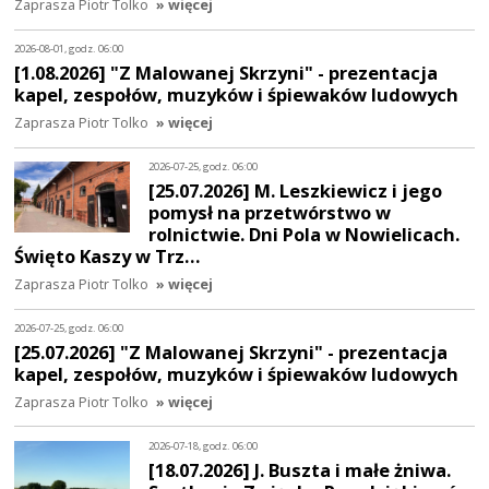
Zaprasza Piotr Tolko
» więcej
2026-08-01, godz. 06:00
[1.08.2026] "Z Malowanej Skrzyni" - prezentacja
kapel, zespołów, muzyków i śpiewaków ludowych
Zaprasza Piotr Tolko
» więcej
2026-07-25, godz. 06:00
[25.07.2026] M. Leszkiewicz i jego
pomysł na przetwórstwo w
rolnictwie. Dni Pola w Nowielicach.
Święto Kaszy w Trz…
Zaprasza Piotr Tolko
» więcej
2026-07-25, godz. 06:00
[25.07.2026] "Z Malowanej Skrzyni" - prezentacja
kapel, zespołów, muzyków i śpiewaków ludowych
Zaprasza Piotr Tolko
» więcej
2026-07-18, godz. 06:00
[18.07.2026] J. Buszta i małe żniwa.