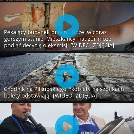
Pękający budynek przy ul. Hożej w coraz
gorszym stanie. Mieszkańcy: nadzór może
podjąć decyzję o eksmisji [WIDEO, ZDJĘCIA]
Chodnik na Piłsudskiego: "kobiety na szpilkach
balety odstawiają" [WIDEO, ZDJĘCIA]