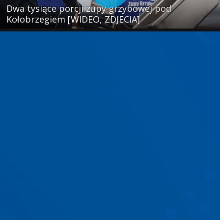
Dwa tysiące porcji zupy grzybowej pod
Kołobrzegiem [WIDEO, ZDJECIA]