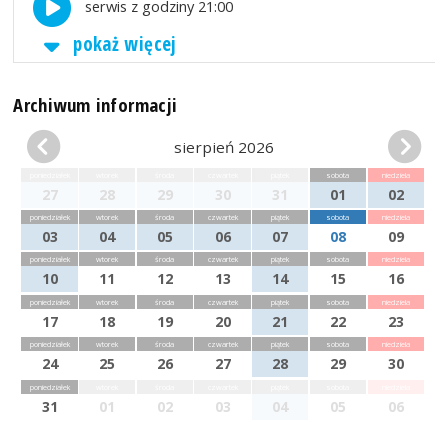
serwis z godziny 21:00
pokaż więcej
Archiwum informacji
sierpień 2026
poniedziałek
wtorek
środa
czwartek
piątek
sobota
niedziela
27
28
29
30
31
01
02
poniedziałek
wtorek
środa
czwartek
piątek
sobota
niedziela
03
04
05
06
07
08
09
poniedziałek
wtorek
środa
czwartek
piątek
sobota
niedziela
10
11
12
13
14
15
16
poniedziałek
wtorek
środa
czwartek
piątek
sobota
niedziela
17
18
19
20
21
22
23
poniedziałek
wtorek
środa
czwartek
piątek
sobota
niedziela
24
25
26
27
28
29
30
poniedziałek
wtorek
środa
czwartek
piątek
sobota
niedziela
31
01
02
03
04
05
06