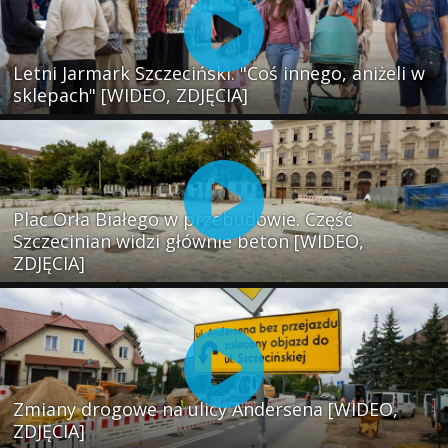
Letni Jarmark Szczeciński. "Coś innego, aniżeli w
sklepach" [WIDEO, ZDJĘCIA]
Plac Orła Białego w przebudowie. Część
Szczecinian widzi głównie beton [WIDEO,
ZDJĘCIA]
Zmiany drogowe na ulicy Andersena [WIDEO,
ZDJĘCIA]