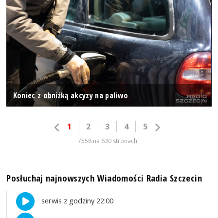
Koniec z obniżką akcyzy na paliwo
1
2
3
4
5
7558 na 630 stronach
Posłuchaj najnowszych Wiadomości Radia Szczecin
serwis z godziny 22:00