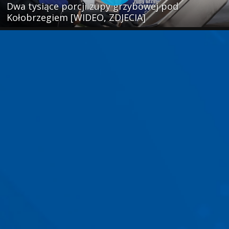
Dwa tysiące porcji zupy grzybowej pod
Kołobrzegiem [WIDEO, ZDJECIA]