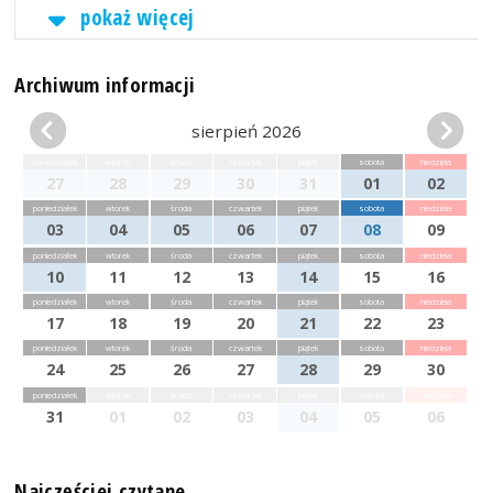
pokaż więcej
Archiwum informacji
sierpień 2026
poniedziałek
wtorek
środa
czwartek
piątek
sobota
niedziela
27
28
29
30
31
01
02
poniedziałek
wtorek
środa
czwartek
piątek
sobota
niedziela
03
04
05
06
07
08
09
poniedziałek
wtorek
środa
czwartek
piątek
sobota
niedziela
10
11
12
13
14
15
16
poniedziałek
wtorek
środa
czwartek
piątek
sobota
niedziela
17
18
19
20
21
22
23
poniedziałek
wtorek
środa
czwartek
piątek
sobota
niedziela
24
25
26
27
28
29
30
poniedziałek
wtorek
środa
czwartek
piątek
sobota
niedziela
31
01
02
03
04
05
06
Najczęściej czytane