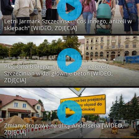
Letni Jarmark Szczeciński. "Coś innego, aniżeli w
sklepach" [WIDEO, ZDJĘCIA]
Plac Orła Białego w przebudowie. Część
Szczecinian widzi głównie beton [WIDEO,
ZDJĘCIA]
Zmiany drogowe na ulicy Andersena [WIDEO,
ZDJĘCIA]