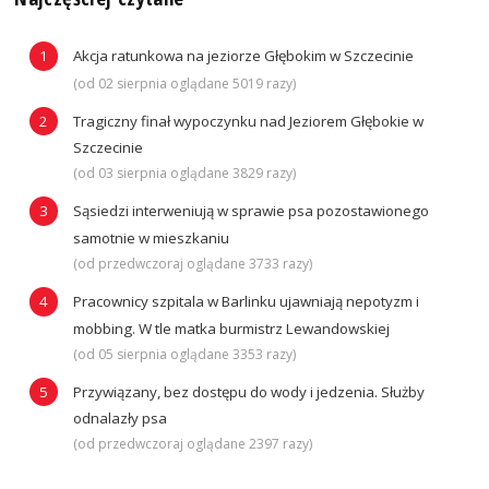
Akcja ratunkowa na jeziorze Głębokim w Szczecinie
(od 02 sierpnia oglądane 5019 razy)
Tragiczny finał wypoczynku nad Jeziorem Głębokie w
Szczecinie
(od 03 sierpnia oglądane 3829 razy)
Sąsiedzi interweniują w sprawie psa pozostawionego
samotnie w mieszkaniu
(od przedwczoraj oglądane 3733 razy)
Pracownicy szpitala w Barlinku ujawniają nepotyzm i
mobbing. W tle matka burmistrz Lewandowskiej
(od 05 sierpnia oglądane 3353 razy)
Przywiązany, bez dostępu do wody i jedzenia. Służby
odnalazły psa
(od przedwczoraj oglądane 2397 razy)