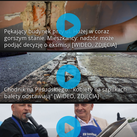
Pękający budynek przy ul. Hożej w coraz
gorszym stanie. Mieszkańcy: nadzór może
podjąć decyzję o eksmisji [WIDEO, ZDJĘCIA]
Chodnik na Piłsudskiego: "kobiety na szpilkach
balety odstawiają" [WIDEO, ZDJĘCIA]