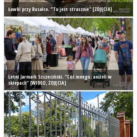
Ławki przy Rusałce. "Tu jest strasznie" [ZDJĘCIA]
Letni Jarmark Szczeciński. "Coś innego, aniżeli w
sklepach" [WIDEO, ZDJĘCIA]