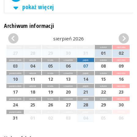
pokaż więcej
Archiwum informacji
sierpień 2026
poniedziałek
wtorek
środa
czwartek
piątek
sobota
niedziela
27
28
29
30
31
01
02
poniedziałek
wtorek
środa
czwartek
piątek
sobota
niedziela
03
04
05
06
07
08
09
poniedziałek
wtorek
środa
czwartek
piątek
sobota
niedziela
10
11
12
13
14
15
16
poniedziałek
wtorek
środa
czwartek
piątek
sobota
niedziela
17
18
19
20
21
22
23
poniedziałek
wtorek
środa
czwartek
piątek
sobota
niedziela
24
25
26
27
28
29
30
poniedziałek
wtorek
środa
czwartek
piątek
sobota
niedziela
31
01
02
03
04
05
06