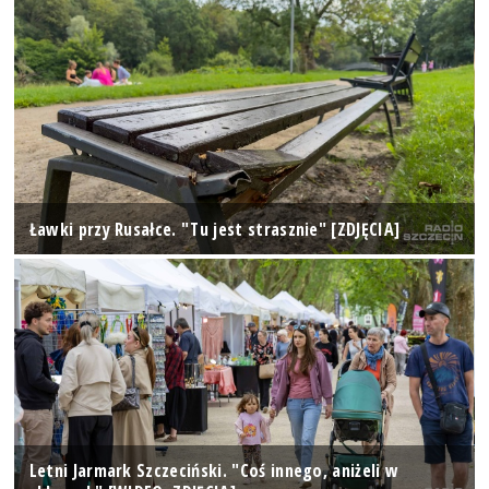
Ławki przy Rusałce. "Tu jest strasznie" [ZDJĘCIA]
Letni Jarmark Szczeciński. "Coś innego, aniżeli w