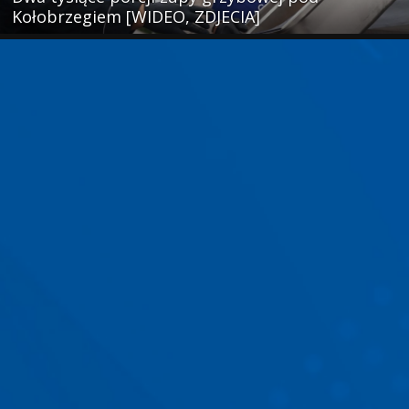
Kołobrzegiem [WIDEO, ZDJECIA]