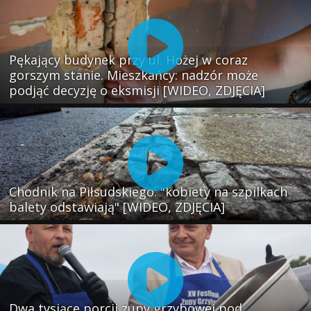
Pękający budynek przy ul. Hożej w coraz
gorszym stanie. Mieszkańcy: nadzór może
podjąć decyzję o eksmisji [WIDEO, ZDJĘCIA]
Chodnik na Piłsudskiego: "kobiety na szpilkach
balety odstawiają" [WIDEO, ZDJĘCIA]
Dwa tysiące porcji zupy grzybowej pod