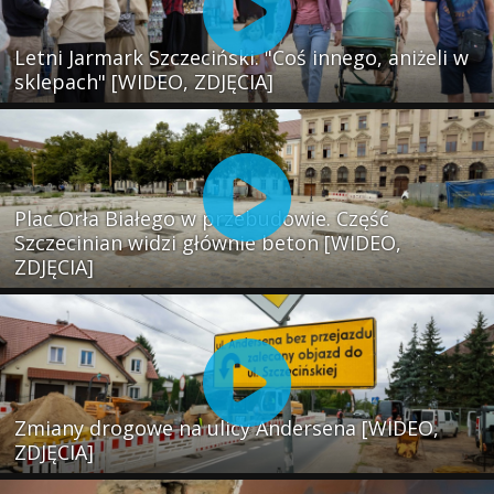
Letni Jarmark Szczeciński. "Coś innego, aniżeli w
sklepach" [WIDEO, ZDJĘCIA]
Plac Orła Białego w przebudowie. Część
Szczecinian widzi głównie beton [WIDEO,
ZDJĘCIA]
Zmiany drogowe na ulicy Andersena [WIDEO,
ZDJĘCIA]