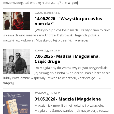
może wzbogacać wiedzę historyczną?…
» więcej
2026-06-15, godz. 13:39
14.06.2026 - "Wszystko po coś los
nam dał"
„Wszystko po coś los nam dał. Każdy dzień to cud”
śpiewa dawno niesłyszany Andrzej Dąbrowski, legenda polskiej
muzyki rozrywkowej. Muzykę do tej piosenki…
» więcej
2026-06-09, godz. 23:24
7.06.2026 - Madzia i Magdalena.
Część druga
Do Magdaleny do Warszawy często przyjeżdżała
jej szwagierka Irena Skonieczna. Panie bardzo się
lubiły i wzajemnie wspierały. Pewnego wieczoru, korzystając…
»
więcej
2026-06-01, godz. 00:40
31.05.2026 - Madzia i Magdalena
Madzia - jak mówili o niej rodzina i przyjaciele.
Magdalena Samozwaniec - jak nazywała ją reszta