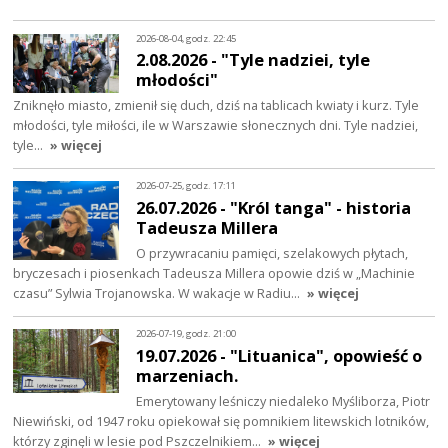
2026-08-04, godz. 22:45
2.08.2026 - "Tyle nadziei, tyle
młodości"
Zniknęło miasto, zmienił się duch, dziś na tablicach kwiaty i kurz. Tyle
młodości, tyle miłości, ile w Warszawie słonecznych dni. Tyle nadziei,
tyle…
» więcej
2026-07-25, godz. 17:11
26.07.2026 - "Król tanga" - historia
Tadeusza Millera
O przywracaniu pamięci, szelakowych płytach,
bryczesach i piosenkach Tadeusza Millera opowie dziś w „Machinie
czasu” Sylwia Trojanowska. W wakacje w Radiu…
» więcej
2026-07-19, godz. 21:00
19.07.2026 - "Lituanica", opowieść o
marzeniach.
Emerytowany leśniczy niedaleko Myśliborza, Piotr
Niewiński, od 1947 roku opiekował się pomnikiem litewskich lotników,
którzy zginęli w lesie pod Pszczelnikiem…
» więcej