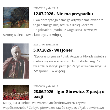
2026-07-12, godz. 23:17
12.07.2026 - Nie ma przypadku
Dwa obrazy tego samego artysty namalowane z
tego samego miejsca: "Na Białej Górze w
Gogolicach" i „Widok z Gogolic na Dziwnę w
stronę Wolina”. Dwie kobiety:…
» więcej
2026-07-06, godz. 23:33
5.07.2026 - Wizjoner
"Życiorys prymasa Polski Augusta Hlonda świetnie
nadaje się na scenariusz filmu fabularnego" -
twierdzi historyk, prof. Jan Żaryn w swoim artykule
"Wizjoner…
» więcej
2026-06-29, godz. 00:13
28.06.2026 - Igor Górewicz. Z pasją o
pasji
Kiedy jest u siebie - we wczesnym średniowieczu czy we
współczesności? Co było pierwsze: zawód czy pasja? Jak odtwórstwo