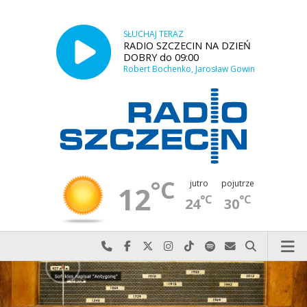
SŁUCHAJ TERAZ
RADIO SZCZECIN NA DZIEŃ
DOBRY do 09:00
Robert Bochenko, Jarosław Gowin
°C
jutro
pojutrze
12
°C
°C
24
30
Najlepiej po prostu do nas zadzwoń
Odwiedź nas na Facebook-u
Odwiedź nas na X
Odwiedź nas na Instagram-ie
Odwiedź nas na TikTok-u
Szukaj nas na Spotify
Wyślij do nas w
Szukaj