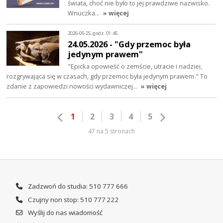
świata, choć nie było to jej prawdziwe nazwisko.
Wnuczka…
» więcej
2026-05-25, godz. 01:45
24.05.2026 - "Gdy przemoc była
jedynym prawem"
"Epicka opowieść o zemście, utracie i nadziei,
rozgrywająca się w czasach, gdy przemoc była jedynym prawem." To
zdanie z zapowiedzi nowości wydawniczej…
» więcej
1
2
3
4
5
47 na 5 stronach
Zadzwoń do studia: 510 777 666
Czujny non stop: 510 777 222
Wyślij do nas wiadomość