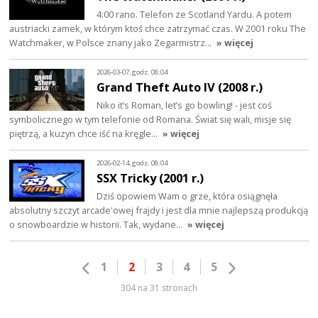
4:00 rano. Telefon ze Scotland Yardu. A potem
austriacki zamek, w którym ktoś chce zatrzymać czas. W 2001 roku The
Watchmaker, w Polsce znany jako Zegarmistrz…
» więcej
2026-03-07, godz. 08:04
Grand Theft Auto IV (2008 r.)
Niko it’s Roman, let’s go bowling! - jest coś
symbolicznego w tym telefonie od Romana. Świat się wali, misje się
piętrzą, a kuzyn chce iść na kręgle…
» więcej
2026-02-14, godz. 08:04
SSX Tricky (2001 r.)
Dziś opowiem Wam o grze, która osiągnęła
absolutny szczyt arcade'owej frajdy i jest dla mnie najlepszą produkcją
o snowboardzie w historii. Tak, wydane…
» więcej
1
2
3
4
5
304 na 31 stronach