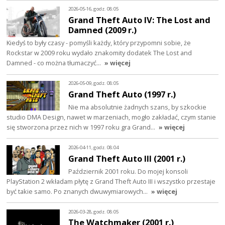
2026-05-16, godz. 08:05
Grand Theft Auto IV: The Lost and
Damned (2009 r.)
Kiedyś to były czasy - pomyśli każdy, który przypomni sobie, że
Rockstar w 2009 roku wydało znakomity dodatek The Lost and
Damned - co można tłumaczyć…
» więcej
2026-05-09, godz. 08:05
Grand Theft Auto (1997 r.)
Nie ma absolutnie żadnych szans, by szkockie
studio DMA Design, nawet w marzeniach, mogło zakładać, czym stanie
się stworzona przez nich w 1997 roku gra Grand…
» więcej
2026-04-11, godz. 08:04
Grand Theft Auto III (2001 r.)
Październik 2001 roku. Do mojej konsoli
PlayStation 2 wkładam płytę z Grand Theft Auto III i wszystko przestaje
być takie samo. Po znanych dwuwymiarowych…
» więcej
2026-03-28, godz. 08:05
The Watchmaker (2001 r.)