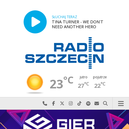
SŁUCHAJ TERAZ
TINA TURNER - WE DON'T
NEED ANOTHER HERO
°C
jutro
pojutrze
23
°C
°C
27
22
Najlepiej po prostu do nas zadzwoń
Odwiedź nas na Facebook-u
Odwiedź nas na X
Odwiedź nas na Instagram-ie
Odwiedź nas na TikTok-u
Szukaj nas na Spotify
Wyślij do nas w
Szukaj