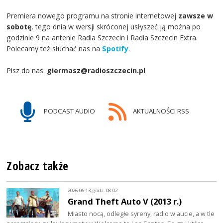
Premiera nowego programu na stronie internetowej
zawsze w
sobotę
, tego dnia w wersji skróconej usłyszeć ją można po
godzinie 9 na antenie Radia Szczecin i Radia Szczecin Extra.
Polecamy też słuchać nas na
Spotify
.
Pisz do nas:
giermasz@radioszczecin.pl
PODCAST AUDIO
AKTUALNOŚCI RSS
Zobacz także
2026-06-13, godz. 08:02
Grand Theft Auto V (2013 r.)
Miasto nocą, odległe syreny, radio w aucie, a w tle