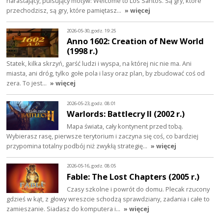
narastający, pulsujący motyw: Welcome to Los Santos. Są gry, które
przechodzisz, są gry, które pamiętasz…
» więcej
2026-05-30, godz. 19:25
Anno 1602: Creation of New World
(1998 r.)
Statek, kilka skrzyń, garść ludzi i wyspa, na której nic nie ma. Ani
miasta, ani dróg, tylko gołe pola i lasy oraz plan, by zbudować coś od
zera. To jest…
» więcej
2026-05-23, godz. 08:01
Warlords: Battlecry II (2002 r.)
Mapa świata, cały kontynent przed tobą.
Wybierasz rasę, pierwsze terytorium i zaczyna się coś, co bardziej
przypomina totalny podbój niż zwykłą strategię…
» więcej
2026-05-16, godz. 08:05
Fable: The Lost Chapters (2005 r.)
Czasy szkolne i powrót do domu. Plecak rzucony
gdzieś w kąt, z głowy wreszcie schodzą sprawdziany, zadania i całe to
zamieszanie. Siadasz do komputera i…
» więcej