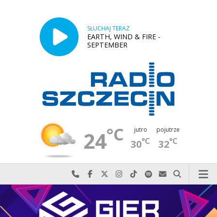
SŁUCHAJ TERAZ
EARTH, WIND & FIRE -
SEPTEMBER
°C
jutro
pojutrze
24
°C
°C
30
32
Najlepiej po prostu do nas zadzwoń
Odwiedź nas na Facebook-u
Odwiedź nas na X
Odwiedź nas na Instagram-ie
Odwiedź nas na TikTok-u
Szukaj nas na Spotify
Wyślij do nas w
Szukaj