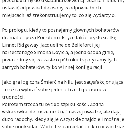
przechodzimy do układania sekwencji zdarzeń. Musimy
ustawić odpowiednie osoby w odpowiednich
miejscach, aż zrekonstruujemy to, co się wydarzyło.
Po prologu, kiedy to poznajemy głównych bohaterów
dramatu - poza Poirotem i Royce także arystokratkę
Linnet Ridgeway, Jacqueline de Bellefort i jej
narzeczonego Simona Doyle’a, a jedna osoba ginie,
przenosimy się w czasie o pół roku i spotykamy tych
samych bohaterów, tylko w innej konfiguracji.
Jako gra logiczna Śmierć na Nilu jest satysfakcjonująca
- można wybrać sobie jeden z trzech poziomów
trudności.
Poirotem trzeba tu być do szpiku kości. Żadna
wskazówka nie może umknąć naszej uwadze, ale dają
dużo radochy, kiedy się je wszystkie znajdzie i można je
sobie poukładać. Warto też pamiętać, co kto powiedział,