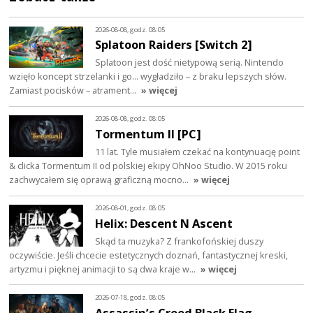
2026-08-08, godz. 08:05
Splatoon Raiders [Switch 2]
Splatoon jest dość nietypową serią. Nintendo
wzięło koncept strzelanki i go… wygładziło – z braku lepszych słów.
Zamiast pocisków – atrament…
» więcej
2026-08-08, godz. 08:05
Tormentum II [PC]
11 lat. Tyle musiałem czekać na kontynuację point
& clicka Tormentum II od polskiej ekipy OhNoo Studio. W 2015 roku
zachwycałem się oprawą graficzną mocno…
» więcej
2026-08-01, godz. 08:05
Helix: Descent N Ascent
Skąd ta muzyka? Z frankofońskiej duszy
oczywiście. Jeśli chcecie estetycznych doznań, fantastycznej kreski,
artyzmu i pięknej animacji to są dwa kraje w…
» więcej
2026-07-18, godz. 08:05
Assassin’s Creed Black Flag