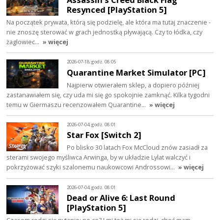
Resynced [PlayStation 5]
Na początek prywata, którą się podzielę, ale która ma tutaj znaczenie -
nie znoszę sterować w grach jednostką pływającą. Czy to łódka, czy
żaglowiec…
» więcej
2026-07-18, godz. 08:05
Quarantine Market Simulator [PC]
Najpierw otwierałem sklep, a dopiero później
zastanawiałem się, czy uda mi się go spokojnie zamknąć. Kilka tygodni
temu w Giermaszu recenzowałem Quarantine…
» więcej
2026-07-04, godz. 08:01
Star Fox [Switch 2]
Po blisko 30 latach Fox McCloud znów zasiadł za
sterami swojego myśliwca Arwinga, by w układzie Lylat walczyć i
pokrzyżować szyki szalonemu naukowcowi Androssowi…
» więcej
2026-07-04, godz. 08:01
Dead or Alive 6: Last Round
[PlayStation 5]