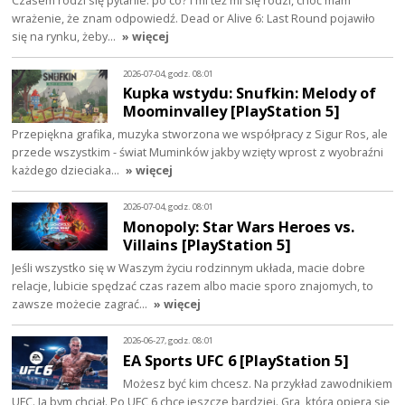
Czasem rodzi się pytanie: po co? I mi też mi się rodzi, choć mam
wrażenie, że znam odpowiedź. Dead or Alive 6: Last Round pojawiło
się na rynku, żeby…
» więcej
2026-07-04, godz. 08:01
Kupka wstydu: Snufkin: Melody of
Moominvalley [PlayStation 5]
Przepiękna grafika, muzyka stworzona we współpracy z Sigur Ros, ale
przede wszystkim - świat Muminków jakby wzięty wprost z wyobraźni
każdego dzieciaka…
» więcej
2026-07-04, godz. 08:01
Monopoly: Star Wars Heroes vs.
Villains [PlayStation 5]
Jeśli wszystko się w Waszym życiu rodzinnym układa, macie dobre
relacje, lubicie spędzać czas razem albo macie sporo znajomych, to
zawsze możecie zagrać…
» więcej
2026-06-27, godz. 08:01
EA Sports UFC 6 [PlayStation 5]
Możesz być kim chcesz. Na przykład zawodnikiem
UFC. Ja bym chciał. Po UFC 6 chcę jeszcze bardziej. Gra, która opiera się