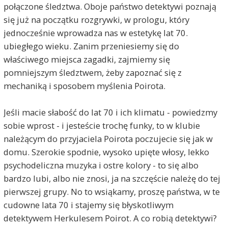
połączone śledztwa. Oboje państwo detektywi poznają
się już na początku rozgrywki, w prologu, który
jednocześnie wprowadza nas w estetykę lat 70.
ubiegłego wieku. Zanim przeniesiemy się do
właściwego miejsca zagadki, zajmiemy się
pomniejszym śledztwem, żeby zapoznać się z
mechaniką i sposobem myślenia Poirota.
Jeśli macie słabość do lat 70 i ich klimatu - powiedzmy
sobie wprost - i jesteście trochę funky, to w klubie
należącym do przyjaciela Poirota poczujecie się jak w
domu. Szerokie spodnie, wysoko upięte włosy, lekko
psychodeliczna muzyka i ostre kolory - to się albo
bardzo lubi, albo nie znosi, ja na szczęście należę do tej
pierwszej grupy. No to wsiąkamy, proszę państwa, w te
cudowne lata 70 i stajemy się błyskotliwym
detektywem Herkulesem Poirot. A co robią detektywi?