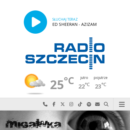
SŁUCHAJ TERAZ
ED SHEERAN - AZIZAM
°C
jutro
pojutrze
25
°C
°C
22
23
Najlepiej po prostu do nas zadzwoń
Odwiedź nas na Facebook-u
Odwiedź nas na X
Odwiedź nas na Instagram-ie
Odwiedź nas na TikTok-u
Szukaj nas na Spotify
Wyślij do nas w
Szukaj