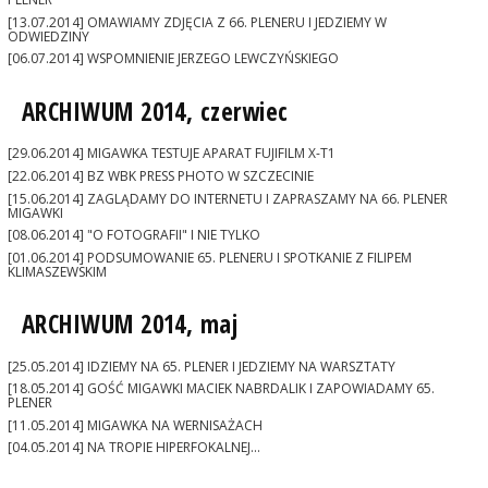
[13.07.2014] OMAWIAMY ZDJĘCIA Z 66. PLENERU I JEDZIEMY W
ODWIEDZINY
[06.07.2014] WSPOMNIENIE JERZEGO LEWCZYŃSKIEGO
ARCHIWUM 2014, czerwiec
[29.06.2014] MIGAWKA TESTUJE APARAT FUJIFILM X-T1
[22.06.2014] BZ WBK PRESS PHOTO W SZCZECINIE
[15.06.2014] ZAGLĄDAMY DO INTERNETU I ZAPRASZAMY NA 66. PLENER
MIGAWKI
[08.06.2014] "O FOTOGRAFII" I NIE TYLKO
[01.06.2014] PODSUMOWANIE 65. PLENERU I SPOTKANIE Z FILIPEM
KLIMASZEWSKIM
ARCHIWUM 2014, maj
[25.05.2014] IDZIEMY NA 65. PLENER I JEDZIEMY NA WARSZTATY
[18.05.2014] GOŚĆ MIGAWKI MACIEK NABRDALIK I ZAPOWIADAMY 65.
PLENER
[11.05.2014] MIGAWKA NA WERNISAŻACH
[04.05.2014] NA TROPIE HIPERFOKALNEJ...