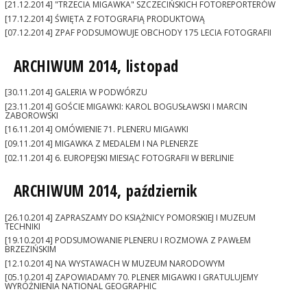
[21.12.2014] "TRZECIA MIGAWKA" SZCZECIŃSKICH FOTOREPORTERÓW
[17.12.2014] ŚWIĘTA Z FOTOGRAFIĄ PRODUKTOWĄ
[07.12.2014] ZPAF PODSUMOWUJE OBCHODY 175 LECIA FOTOGRAFII
ARCHIWUM 2014, listopad
[30.11.2014] GALERIA W PODWÓRZU
[23.11.2014] GOŚCIE MIGAWKI: KAROL BOGUSŁAWSKI I MARCIN
ZABOROWSKI
[16.11.2014] OMÓWIENIE 71. PLENERU MIGAWKI
[09.11.2014] MIGAWKA Z MEDALEM I NA PLENERZE
[02.11.2014] 6. EUROPEJSKI MIESIĄC FOTOGRAFII W BERLINIE
ARCHIWUM 2014, październik
[26.10.2014] ZAPRASZAMY DO KSIĄŻNICY POMORSKIEJ I MUZEUM
TECHNIKI
[19.10.2014] PODSUMOWANIE PLENERU I ROZMOWA Z PAWŁEM
BRZEZIŃSKIM
[12.10.2014] NA WYSTAWACH W MUZEUM NARODOWYM
[05.10.2014] ZAPOWIADAMY 70. PLENER MIGAWKI I GRATULUJEMY
WYRÓŻNIENIA NATIONAL GEOGRAPHIC