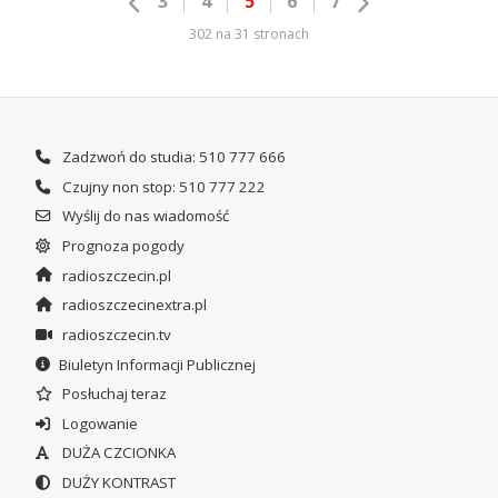
3
4
5
6
7
302 na 31 stronach
Zadzwoń do studia: 510 777 666
Czujny non stop: 510 777 222
Wyślij do nas wiadomość
Prognoza pogody
radioszczecin.pl
radioszczecinextra.pl
radioszczecin.tv
Biuletyn Informacji Publicznej
Posłuchaj teraz
Logowanie
DUŻA CZCIONKA
DUŻY KONTRAST