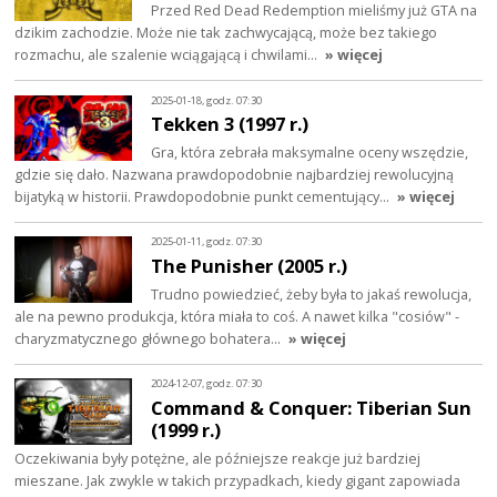
Przed Red Dead Redemption mieliśmy już GTA na
dzikim zachodzie. Może nie tak zachwycającą, może bez takiego
rozmachu, ale szalenie wciągającą i chwilami…
» więcej
2025-01-18, godz. 07:30
Tekken 3 (1997 r.)
Gra, która zebrała maksymalne oceny wszędzie,
gdzie się dało. Nazwana prawdopodobnie najbardziej rewolucyjną
bijatyką w historii. Prawdopodobnie punkt cementujący…
» więcej
2025-01-11, godz. 07:30
The Punisher (2005 r.)
Trudno powiedzieć, żeby była to jakaś rewolucja,
ale na pewno produkcja, która miała to coś. A nawet kilka "cosiów" -
charyzmatycznego głównego bohatera…
» więcej
2024-12-07, godz. 07:30
Command & Conquer: Tiberian Sun
(1999 r.)
Oczekiwania były potężne, ale późniejsze reakcje już bardziej
mieszane. Jak zwykle w takich przypadkach, kiedy gigant zapowiada