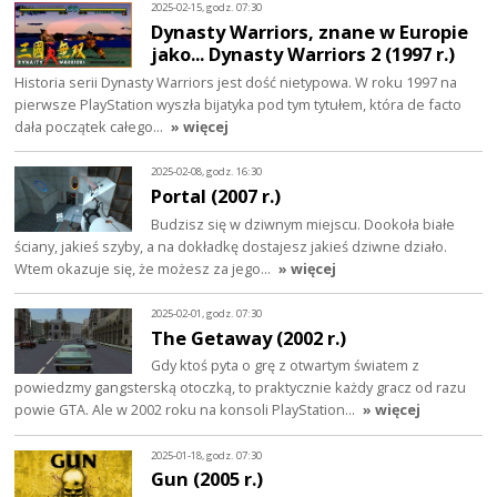
2025-02-15, godz. 07:30
Dynasty Warriors, znane w Europie
jako... Dynasty Warriors 2 (1997 r.)
Historia serii Dynasty Warriors jest dość nietypowa. W roku 1997 na
pierwsze PlayStation wyszła bijatyka pod tym tytułem, która de facto
dała początek całego…
» więcej
2025-02-08, godz. 16:30
Portal (2007 r.)
Budzisz się w dziwnym miejscu. Dookoła białe
ściany, jakieś szyby, a na dokładkę dostajesz jakieś dziwne działo.
Wtem okazuje się, że możesz za jego…
» więcej
2025-02-01, godz. 07:30
The Getaway (2002 r.)
Gdy ktoś pyta o grę z otwartym światem z
powiedzmy gangsterską otoczką, to praktycznie każdy gracz od razu
powie GTA. Ale w 2002 roku na konsoli PlayStation…
» więcej
2025-01-18, godz. 07:30
Gun (2005 r.)