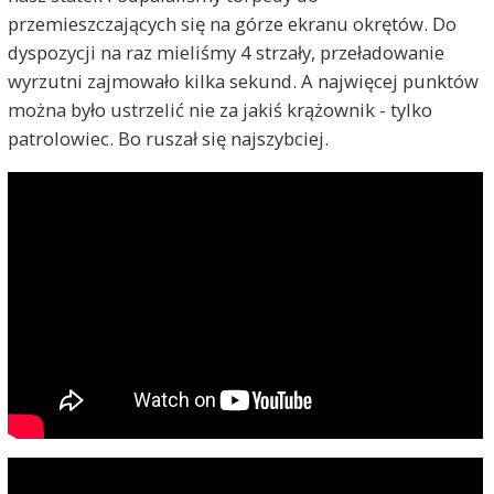
przemieszczających się na górze ekranu okrętów. Do
dyspozycji na raz mieliśmy 4 strzały, przeładowanie
wyrzutni zajmowało kilka sekund. A najwięcej punktów
można było ustrzelić nie za jakiś krążownik - tylko
patrolowiec. Bo ruszał się najszybciej.