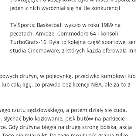
jeden z nich wyróżniał się na tle konkurencji.
TV Sports: Basketball wyszło w roku 1989 na
pecetach, Amidze, Commodore 64 i konsoli
TurboGrafx-16. Była to kolejną część sportowej ser
studia Cinemaware, z których każda oferowała in
obowych drużyn, w pojedynkę, przeciwko kumplowi lub
ub całą ligę, co prawda bez licencji NBA, ale za to z
ego rzutu sędziowskiego, a potem działy się cuda.
 słychać było kozłowanie, pisk butów na parkiecie i
łce. Gdy drużyna biegła na drugą stronę boiska, akcja
 Tego nie miał nikt. Do tego możliwość grania tylko