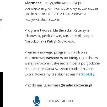
Giermasz
- cotygodniowa audycja
poświęcona grom komputerowym, zwłaszcza
polskim, która od 2012 roku zapewnia
rozrywkę słuchaczom.
my
,
Program tworzą: Ela Bielecka, Katarzyna
Filipowiak, Jarek Gowin, Michał Król, Kacper
Narodzonek i Patryk Srokowski.
Premiera nowego programu na stronie
internetowej
zawsze w sobotę
, tego dnia w
wersji skróconej usłyszeć ją można po godzinie
9 na antenie Radia Szczecin i Radia Szczecin
Extra. Polecamy też słuchać nas na
Spotify
.
Pisz do nas:
giermasz@radioszczecin.pl
PODCAST AUDIO