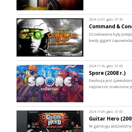
2024-12-07, godz. 07:30
Command & Conque
Oczekiwania były potężn
kiedy gigant zapowiada
2024-11-16, godz. 07:00
Spore (2008 r.)
Ewolucja jest zjawiskie
najstarsze znalezione p
2024-11-09, godz. 07:00
Guitar Hero (2005
W gamingu widzieliśmy 