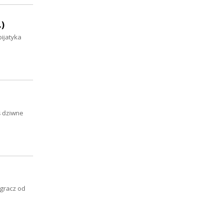
.)
bijatyka
ś dziwne
 gracz od