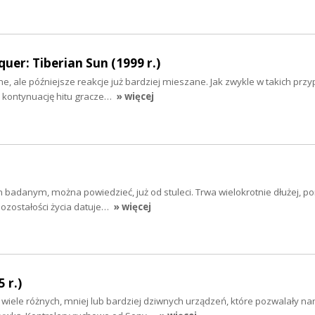
r: Tiberian Sun (1999 r.)
e, ale późniejsze reakcje już bardziej mieszane. Jak zwykle w takich prz
 kontynuację hitu gracze…
» więcej
m badanym, można powiedzieć, już od stuleci. Trwa wielokrotnie dłużej, p
ozostałości życia datuje…
» więcej
 r.)
wiele różnych, mniej lub bardziej dziwnych urządzeń, które pozwalały n