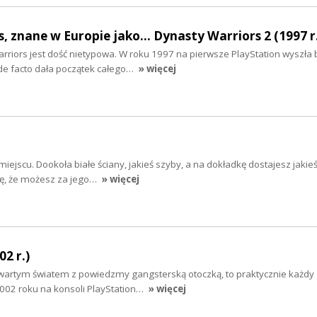
, znane w Europie jako... Dynasty Warriors 2 (1997 r
Warriors jest dość nietypowa. W roku 1997 na pierwsze PlayStation wyszła 
 de facto dała początek całego…
» więcej
iejscu. Dookoła białe ściany, jakieś szyby, a na dokładkę dostajesz jakie
ię, że możesz za jego…
» więcej
2 r.)
otwartym światem z powiedzmy gangsterską otoczką, to praktycznie każdy
2002 roku na konsoli PlayStation…
» więcej