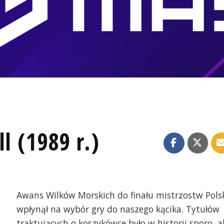
l (1989 r.)
Awans Wilków Morskich do finału mistrzostw Pols
wpłynął na wybór gry do naszego kącika. Tytułów
traktujących o koszykówce było w historii sporo, a