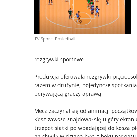
TV Sports Basketball
rozgrywki sportowe.
Produkcja oferowała rozgrywki pięcioos
razem w drużynie, pojedyncze spotkania l
porywającą graczy oprawą.
Mecz zaczynał się od animacji początkow
Kosz zawsze znajdował się u góry ekranu,
trzepot siatki po wpadającej do kosza pi
na chwilę widziana była z boku parkietu.