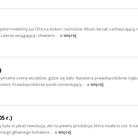
ion mieliśmy już GTA na dzikim zachodzie. Może nie tak zachwycającą,
zalenie wciągającą i chwilami…
» więcej
)
symalne oceny wszędzie, gdzie się dało. Nazwana prawdopodobnie najba
 historii. Prawdopodobnie punkt cementujący…
» więcej
5 r.)
była to jakaś rewolucja, ale na pewno produkcja, która miała to coś. A na
cznego głównego bohatera…
» więcej