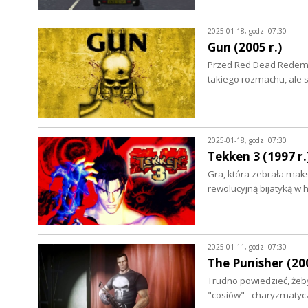
2025-01-18, godz. 07:30
Gun (2005 r.)
Przed Red Dead Redempt
takiego rozmachu, ale s
2025-01-18, godz. 07:30
Tekken 3 (1997 r.
Gra, która zebrała mak
rewolucyjną bijatyką w
2025-01-11, godz. 07:30
The Punisher (200
Trudno powiedzieć, żeby 
"cosiów" - charyzmaty