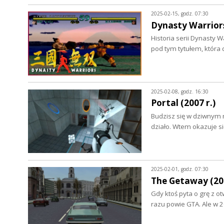
2025-02-15, godz. 07:30
Dynasty Warriors
Historia serii Dynasty 
pod tym tytułem, która
2025-02-08, godz. 16:30
Portal (2007 r.)
Budzisz się w dziwnym m
działo. Wtem okazuje s
2025-02-01, godz. 07:30
The Getaway (200
Gdy ktoś pyta o grę z 
razu powie GTA. Ale w 