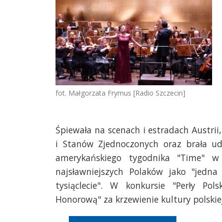
fot. Małgorzata Frymus [Radio Szczecin]
Śpiewała na scenach i estradach Austrii, 
i Stanów Zjednoczonych oraz brała ud
amerykańskiego tygodnika "Time" w 
najsławniejszych Polaków jako "jedn
tysiąclecie". W konkursie "Perły Po
Honorową" za krzewienie kultury polskiej