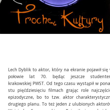
Lech Dyblik to aktor, który na ekranie pojawił się
połowie lat 70. będąc jeszcze student
krakowskiej PWST. Od tego czasu wystąpił w pon
stu pięćdziesięciu filmach grając role najczęści
epizodyczne, bo to tzw. aktor charakterystycz
drugiego planu. To też jeden z ulubionych aktor