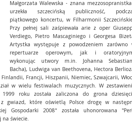
Małgorzata Walewska - znana mezzosopranistka
urzekła szczecińską publiczność, podcz
piątkowego koncertu, w Filharmonii Szczecińskie
Przy pełnej sali zaśpiewała arie z oper Giusep
Verdiego, Pietro Mascaginiego i Georgesa Bizet
Artystka występuje z powodzeniem zarówno
repertuarze operowym, jak i oratoryjny
wykonując utwory m.in. Johanna Sebastia
Bacha), Ludwiga van Beethovena, Hectora Berlioz
Finlandii, Francji, Hiszpanii, Niemiec, Szwajcarii, Wło
ział w wielu festiwalach muzycznych. W zestawien
1999 roku została zaliczona do grona dziesięc
a z gwiazd, które oświetlą Polsce drogę w następ
lskiej Gospodarki 2008" została uhonorowana "Per
 na świecie.