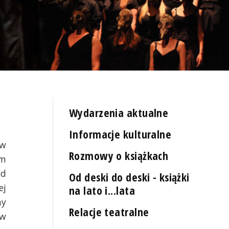
Wydarzenia aktualne
Informacje kulturalne
 w
Rozmowy o książkach
em
ad
Od deski do deski - książki
ej
na lato i...lata
ny
Relacje teatralne
ów