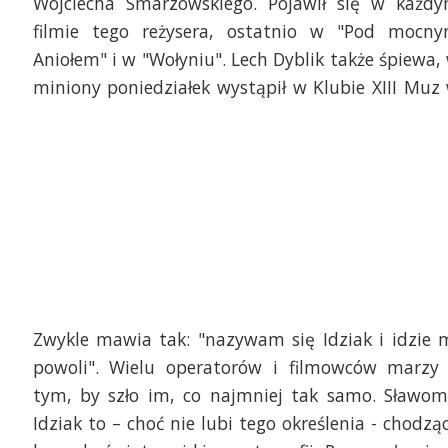
Wojciecha Smarzowskiego. Pojawił się w każd
filmie tego reżysera, ostatnio w "Pod mocn
Aniołem" i w "Wołyniu". Lech Dyblik także śpiewa,
miniony poniedziałek wystąpił w Klubie XIII Muz
Zwykle mawia tak: "nazywam się Idziak i idzie 
powoli". Wielu operatorów i filmowców marzy
tym, by szło im, co najmniej tak samo. Sławom
Idziak to – choć nie lubi tego określenia - chodzą