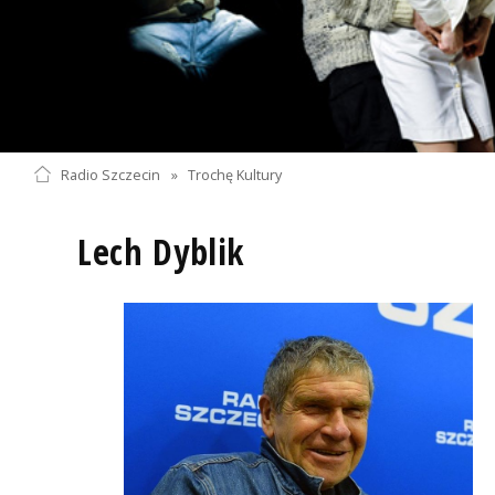
Radio Szczecin
»
Trochę Kultury
Lech Dyblik