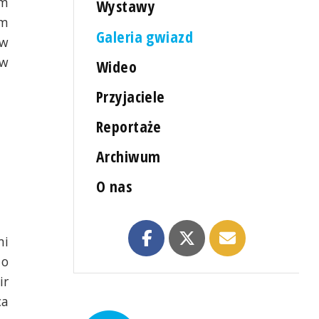
ym
Wystawy
ym
Galeria gwiazd
 w
 w
Wideo
Przyjaciele
Reportaże
Archiwum
O nas
mi
 o
ir
ca