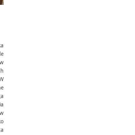
ka
le
 w
ch
 W
ne
ga
ła
 w
ko
ta