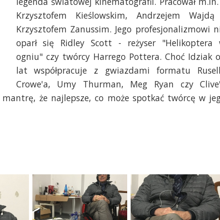
legenda światowej kinematografii. Pracował m.in.
Krzysztofem Kieślowskim, Andrzejem Wajdą
Krzysztofem Zanussim. Jego profesjonalizmowi n
oparł się Ridley Scott - reżyser "Helikoptera
ogniu" czy twórcy Harrego Pottera. Choć Idziak 
lat współpracuje z gwiazdami formatu Rusel
Crowe'a, Umy Thurman, Meg Ryan czy Clive
mantrę, że najlepsze, co może spotkać twórcę w je