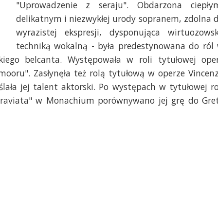
"Uprowadzenie z seraju". Obdarzona ciepły
delikatnym i niezwykłej urody sopranem, zdolna 
wyrazistej ekspresji, dysponująca wirtuozows
techniką wokalną - była predestynowana do ról
iego belcanta. Występowała w roli tytułowej ope
ooru". Zasłynęła też rolą tytułową w operze Vincen
lała jej talent aktorski. Po występach w tytułowej ro
"Traviata" w Monachium porównywano jej grę do Gre