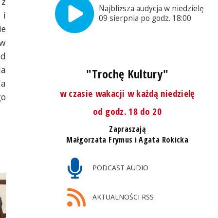
 z
Najbliższa audycja w niedzielę,
 i
09 sierpnia po godz. 18:00
ie
 w
od
la
"Trochę Kultury"
'a
w czasie wakacji w każdą niedzielę
go
od godz. 18 do 20
Zapraszają
Małgorzata Frymus i Agata Rokicka
PODCAST AUDIO
AKTUALNOŚCI RSS