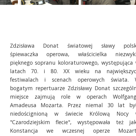
Zdzisława Donat światowej sławy pols
śpiewaczka operowa, właścicielka niezwyk
pięknego sopranu koloraturowego, występująca
latach 70. i 80. XX wieku na największy
festiwalach i scenach operowych świata.
bogatym repertuarze Zdzisławy Donat szczegól
miejsce zajmują role w operach Wolfgan
Amadeusa Mozarta. Przez niemal 30 lat by
niedoścignioną w świecie Królową Nocy
"Czarodziejskim flecie", występowała też ja
Konstancja we wczesnej operze Mozar