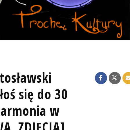
utosławski
łoś się do 30
lharmonia w
A, ZDJĘCIA]