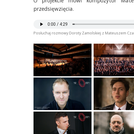
O projekcie mówi kompozytor Mate
przedsięwzięcia.
Posłuchaj rozmowy Doroty Zamolskiej z Mateuszem Cz