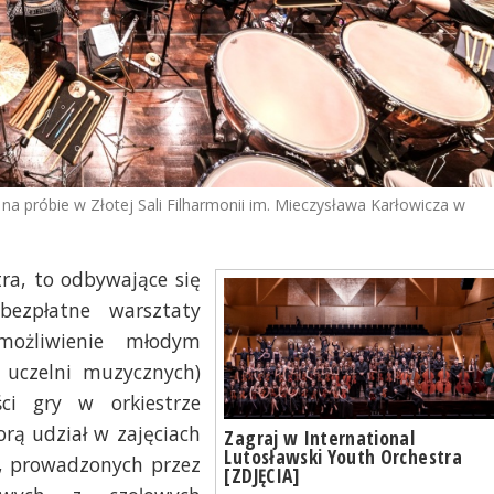
a próbie w Złotej Sali Filharmonii im. Mieczysława Karłowicza w
tra, to odbywające się
ezpłatne warsztaty
możliwienie młodym
uczelni muzycznych)
ci gry w orkiestrze
orą udział w zajęciach
Zagraj w International
Lutosławski Youth Orchestra
h, prowadzonych przez
[ZDJĘCIA]