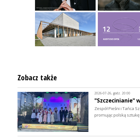
Zobacz także
2026-07-26, godz. 20:00
"Szczecinianie" 
Zespół Pieśni i Tańca 
promując polską sztukę