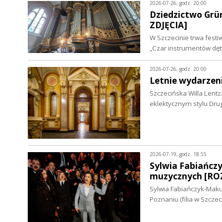
2026-07-26, godz. 20:00
Dziedzictwo Grü
ZDJĘCIA]
W Szczecinie trwa fest
„Czar instrumentów dęt
2026-07-26, godz. 20:00
Letnie wydarzeni
Szczecińska Willa Lentz
eklektycznym stylu Dr
2026-07-19, godz. 18:55
Sylwia Fabiańcz
muzycznych [RO
Sylwia Fabiańczyk-Mak
Poznaniu (filia w Szcze