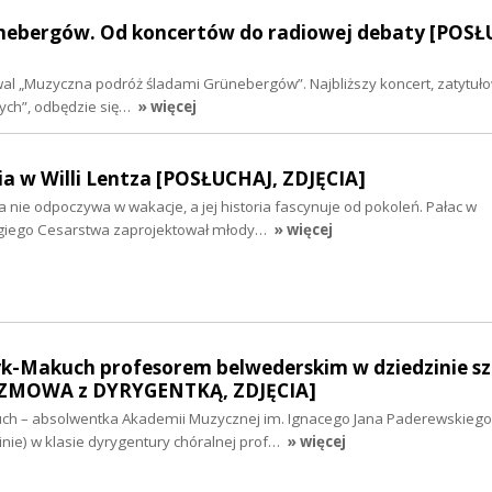
nebergów. Od koncertów do radiowej debaty [POSŁ
iwal „Muzyczna podróż śladami Grünebergów”. Najbliższy koncert, zatytuł
ych”, odbędzie się…
» więcej
a w Willi Lentza [POSŁUCHAJ, ZDJĘCIA]
a nie odpoczywa w wakacje, a jej historia fascynuje od pokoleń. Pałac w
ugiego Cesarstwa zaprojektował młody…
» więcej
yk-Makuch profesorem belwederskim w dziedzinie s
ZMOWA z DYRYGENTKĄ, ZDJĘCIA]
uch – absolwentka Akademii Muzycznej im. Ignacego Jana Paderewskiego
cinie) w klasie dyrygentury chóralnej prof…
» więcej