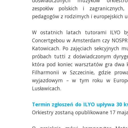
doświadczonych muzyków orkiestr
zespołów polskich i zagranicznych
pedagogów z rodzimych i europejskich uc
W ostatnich latach tutorami ILYO byl
Concertgebou w Amsterdam czy NOSPR –
Katowicach. Po zajęciach sekcyjnych m
próbach tutti z doświadczonym dyrygen
która pod koniec warsztatów gra dwa k
Filharmonii w Szczecinie, gdzie prow
wyjazdowym – w tym roku w Europej
Lusławicach.
Termin zgłoszeń do ILYO upływa 30 k
Orkiestry zostaną opublikowane 17 maja.