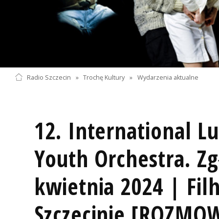
Radio Szczecin
»
Trochę Kultury
»
Wydarzenia aktualne
12. International L
Youth Orchestra. Zg
kwietnia 2024 | Fi
Szczecinie [ROZMOW