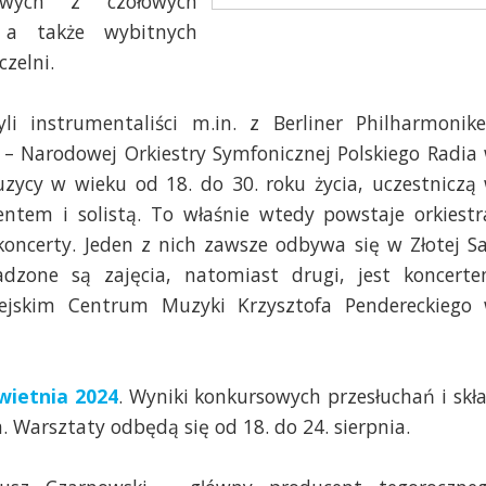
owych z czołowych
, a także wybitnych
zelni.
i instrumentaliści m.in. z Berliner Philharmonike
 Narodowej Orkiestry Symfonicznej Polskiego Radia
uzycy w wieku od 18. do 30. roku życia, uczestniczą
tem i solistą. To właśnie wtedy powstaje orkiestr
oncerty. Jeden z nich zawsze odbywa się w Złotej Sa
adzone są zajęcia, natomiast drugi, jest koncert
skim Centrum Muzyki Krzysztofa Pendereckiego
wietnia 2024
. Wyniki konkursowych przesłuchań i skł
 Warsztaty odbędą się od 18. do 24. sierpnia.