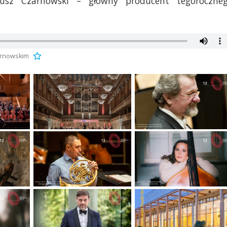
usz Czarnowski – główny producent tegoroczne
arnowskim