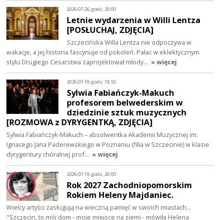
2026-07-26, godz. 20:00
Letnie wydarzenia w Willi Lentza
[POSŁUCHAJ, ZDJĘCIA]
Szczecińska Willa Lentza nie odpoczywa w
wakacje, a jej historia fascynuje od pokoleń. Pałac w eklektycznym
stylu Drugiego Cesarstwa zaprojektował młody…
» więcej
2026-07-19, godz. 18:55
Sylwia Fabiańczyk-Makuch
profesorem belwederskim w
dziedzinie sztuk muzycznych
[ROZMOWA z DYRYGENTKĄ, ZDJĘCIA]
Sylwia Fabiańczyk-Makuch – absolwentka Akademii Muzycznej im.
Ignacego Jana Paderewskiego w Poznaniu (filia w Szczecinie) w klasie
dyrygentury chóralnej prof…
» więcej
2026-07-19, godz. 20:00
Rok 2027 Zachodniopomorskim
Rokiem Heleny Majdaniec.
Wielcy artyści zasługują na wieczną pamięć w swoich miastach...
"Szczecin, to mój dom - moje miejsce na ziemi - mówiła Helena