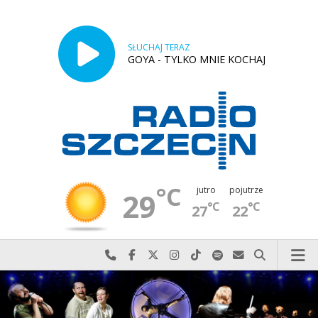
SŁUCHAJ TERAZ
GOYA - TYLKO MNIE KOCHAJ
°C
jutro
pojutrze
29
°C
°C
27
22
Najlepiej po prostu do nas zadzwoń
Odwiedź nas na Facebook-u
Odwiedź nas na X
Odwiedź nas na Instagram-ie
Odwiedź nas na TikTok-u
Szukaj nas na Spotify
Wyślij do nas w
Szukaj