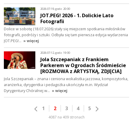
2026-07-19, godz. 20:00
JOT.PEG! 2026 - 1. Dolickie Lato
Fotografii
Dolice w sobotę (18.07.2026) stały się miejscem spotkania miłośników
fotografii, podróży i sztuki. Odbyła się tam pierwsza edycja wydarzenia
JOT.PEG!…
» więcej
2026-07-12, godz. 19:00
Jola Szczepaniak z Frankiem
Parkerem w Ogrodach Śródmieście
[ROZMOWA z ARTYSTKĄ, ZDJĘCIA]
Jola Szczepaniak – znana i ceniona wokalistka jazzowa, kompozytorka,
aranżerka, dyrygentka i pedagożka ukończyła m.in. Wydział
Dyrygentury Chóralnej w…
» więcej
1
2
3
4
5
4087 na 409 stronach