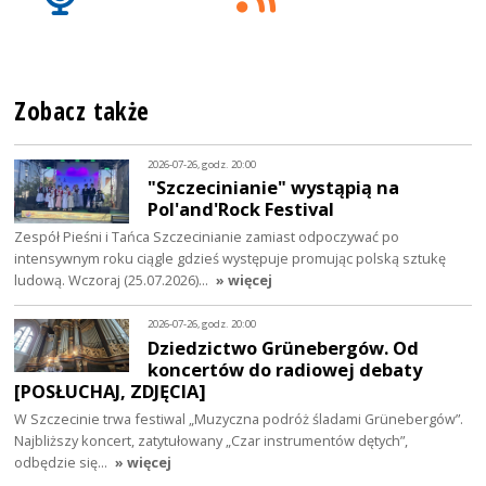
Zobacz także
2026-07-26, godz. 20:00
"Szczecinianie" wystąpią na
Pol'and'Rock Festival
Zespół Pieśni i Tańca Szczecinianie zamiast odpoczywać po
intensywnym roku ciągle gdzieś występuje promując polską sztukę
ludową. Wczoraj (25.07.2026)…
» więcej
2026-07-26, godz. 20:00
Dziedzictwo Grünebergów. Od
koncertów do radiowej debaty
[POSŁUCHAJ, ZDJĘCIA]
W Szczecinie trwa festiwal „Muzyczna podróż śladami Grünebergów”.
Najbliższy koncert, zatytułowany „Czar instrumentów dętych”,
odbędzie się…
» więcej