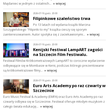
Majdaniec w jednym z ostatnich…
» więcej
2026-07-19, godz. 20:00
Filipinkowe szaleństwo trwa
Po 13 latach od wydania książki Marcina
Szczygielskiego "Filipinki to my" książka cieszy się sporym
zainteresowaniem. Autor spotyka się z zaciekawionymi…
» więcej
2026-07-19, godz. 20:00
Kenijski Festiwal LampART zagości
na Szczecin Film Festiwalu.
Festiwal Filmów Krótkometrażowych LampART to coroczne wydarzenie
odbywające się w Mombasie w Kenii, podczas którego prezentowane
są krótkometrażowe filmy…
» więcej
2026-07-19, godz. 20:00
Euro Arts Academy po raz czwarty w
Szczecinie
Euro Music Festival & Academy (EMFA) oraz Euro Arts Academy po raz
czwarty odbywa się w Szczecinie. Festiwal oferuje młodym muzykom z
całego świata edukację…
» więcej