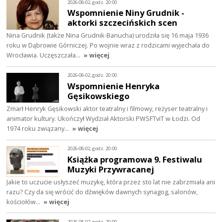
2026-08-02, godz. 20:00
Wspomnienie Niny Grudnik -
aktorki szczecińskich scen
Nina Grudnik (także Nina Grudnik-Banucha) urodziła się 16 maja 1936
roku w Dąbrowie Górniczej. Po wojnie wraz z rodzicami wyjechała do
Wrocławia. Uczęszczała…
» więcej
2026-08-02, godz. 20:00
Wspomnienie Henryka
Gęsikowskiego
Zmarł Henryk Gęsikowski aktor teatralny i filmowy, reżyser teatralny i
animator kultury. Ukończył Wydział Aktorski PWSFTviT w Łodzi. Od
1974 roku związany…
» więcej
2026-08-02, godz. 20:00
Książka programowa 9. Festiwalu
Muzyki Przywracanej
Jakie to uczucie usłyszeć muzykę, która przez sto lat nie zabrzmiała ani
razu? Czy da się wrócić do dźwięków dawnych synagog, salonów,
kościołów…
» więcej
2026-08-02, godz. 20:00