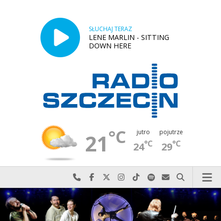
SŁUCHAJ TERAZ
LENE MARLIN - SITTING
DOWN HERE
°C
jutro
pojutrze
21
°C
°C
24
29
Najlepiej po prostu do nas zadzwoń
Odwiedź nas na Facebook-u
Odwiedź nas na X
Odwiedź nas na Instagram-ie
Odwiedź nas na TikTok-u
Szukaj nas na Spotify
Wyślij do nas w
Szukaj