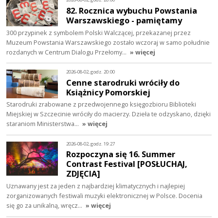
82. Rocznica wybuchu Powstania
Warszawskiego - pamiętamy
300 przypinek z symbolem Polski Walczącej, przekazanej przez
Muzeum Powstania Warszawskiego zostało wczoraj w samo południe
rozdanych w Centrum Dialogu Przełomy…
» więcej
2026-08-02, godz. 20:00
Cenne starodruki wróciły do
Książnicy Pomorskiej
Starodruki zrabowane z przedwojennego księgozbioru Biblioteki
Miejskiej w Szczecinie wróciły do macierzy. Dzieła te odzyskano, dzięki
staraniom Ministerstwa…
» więcej
2026-08-02, godz. 19:27
Rozpoczyna się 16. Summer
Contrast Festival [POSŁUCHAJ,
ZDJĘCIA]
Uznawany jest za jeden z najbardziej klimatycznych i najlepiej
zorganizowanych festiwali muzyki elektronicznej w Polsce. Docenia
się go za unikalną, wręcz…
» więcej