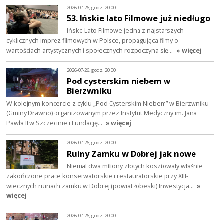
2026-07-26, godz. 20:00
53. Ińskie lato Filmowe już niedługo
Ińsko Lato Filmowe jedna z najstarszych
cyklicznych imprez filmowych w Polsce, propagująca filmy o
wartościach artystycznych i społecznych rozpoczyna się…
» więcej
2026-07-26, godz. 20:00
Pod cysterskim niebem w
Bierzwniku
W kolejnym koncercie z cyklu „Pod Cysterskim Niebem” w Bierzwniku
(Gminy Drawno) organizowanym przez Instytut Medyczny im. Jana
Pawła II w Szczecinie i Fundację…
» więcej
2026-07-26, godz. 20:00
Ruiny Zamku w Dobrej jak nowe
Niemal dwa miliony złotych kosztowały właśnie
zakończone prace konserwatorskie i restauratorskie przy XIII-
wiecznych ruinach zamku w Dobrej (powiat łobeski) Inwestycja…
»
więcej
2026-07-26, godz. 20:00