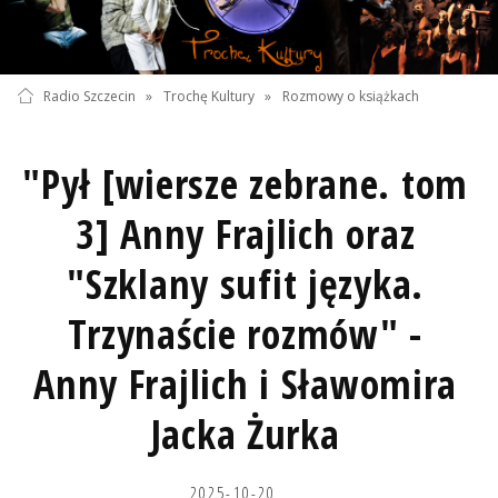
Radio Szczecin
»
Trochę Kultury
»
Rozmowy o książkach
"Pył [wiersze zebrane. tom
3] Anny Frajlich oraz
"Szklany sufit języka.
Trzynaście rozmów" -
Anny Frajlich i Sławomira
Jacka Żurka
2025-10-20