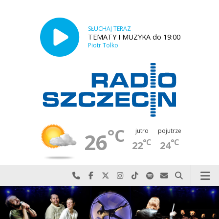
SŁUCHAJ TERAZ
TEMATY I MUZYKA do 19:00
Piotr Tolko
°C
jutro
pojutrze
26
°C
°C
22
24
Najlepiej po prostu do nas zadzwoń
Odwiedź nas na Facebook-u
Odwiedź nas na X
Odwiedź nas na Instagram-ie
Odwiedź nas na TikTok-u
Szukaj nas na Spotify
Wyślij do nas w
Szukaj