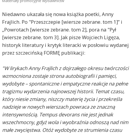
Materiały promocyjne wydawnictw
Niedawno ukazała się nowa książka poetki, Anny
Frajlich. Po "Przeszczepie [wiersze zebrane. tom 1]” i
„Powrotach [wiersze zebrane. tom 2], pora na "Pył
[wiersze zebrane. tom 3]. Jak pisze Wojciech Ligęza,
historyk literatury i krytyk literacki w posłowiu wydanej
przez szczecińską FORMĘ publikacji:
"W lirykach Anny Frajlich z dojrzałego okresu twórczości
wzmocniona zostaje strona autobiografii i pamięci,
wydobyte – spontaniczne i empatyczne reakcje na pełne
tragizmu wydarzenia najnowszej historii. Temat czasu,
który niesie zmiany, niszczy materię życia i przekreśla
nadzieje w nowych wierszach powraca ze znaczną
intensywnością. Tempus devorans nie jest jednak
wszechmocny, gdyż wola i wyobraźnia odnoszą nad nim
małe zwycięstwa. Otóż wydobyte ze strumienia czasu