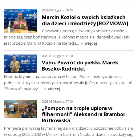
2026-05-13, godz. 00:05
Marcin Kozioł o swoich książkach
dla dzieci i młodzieży [ROZMOWA]
Pozytywna energia, świetny kontakt z dziećmi i
młodzieżą oraz bohaterowie, z którymi można się identyfikować - taki
jest przepis Marcina Kozioła na literacki…
» więcej
2026-05-03, godz. 17:00
Vaho. Powrót do piekła. Marek
Boszko-Rudnicki.
Historia kryminalna, zanurzona w historii Polski międzywojennej,
pełna mrożących krew w żyłach zwrotów akcji. Czy możemy zrozumień
"Przewrót majowy"…
» więcej
2026-05-03, godz. 17:00
„Pompon na tropie upiora w
filharmonii" Aleksandra Brambor-
Rutkowska
Premiera pierwszej kryminalnej serii dla dzieci o Szczecinie odbyła się
w sobotę (2.05.2026) w Morskim Centrum Nauki. Z dziećmi spotkały się