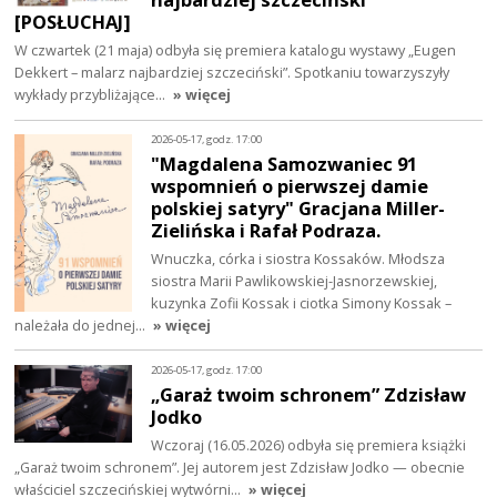
[POSŁUCHAJ]
W czwartek (21 maja) odbyła się premiera katalogu wystawy „Eugen
Dekkert – malarz najbardziej szczeciński”. Spotkaniu towarzyszyły
wykłady przybliżające…
» więcej
2026-05-17, godz. 17:00
"Magdalena Samozwaniec 91
wspomnień o pierwszej damie
polskiej satyry" Gracjana Miller-
Zielińska i Rafał Podraza.
Wnuczka, córka i siostra Kossaków. Młodsza
siostra Marii Pawlikowskiej-Jasnorzewskiej,
kuzynka Zofii Kossak i ciotka Simony Kossak –
należała do jednej…
» więcej
2026-05-17, godz. 17:00
„Garaż twoim schronem” Zdzisław
Jodko
Wczoraj (16.05.2026) odbyła się premiera książki
„Garaż twoim schronem”. Jej autorem jest Zdzisław Jodko — obecnie
właściciel szczecińskiej wytwórni…
» więcej