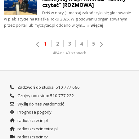
czytać" [ROZMOWA]
Dziś w nocy (1 marca) zakończyło się głosowanie
w plebiscycie na Książkę Roku 2025. W głosowaniu organizowanym
przez portal lubimyczytac.pl oddano w tym…
» więcej
1
2
3
4
5
484 na 49 stronach
Zadzwoń do studia: 510 777 666
Czujny non stop: 510 777 222
Wyślij do nas wiadomość
Prognoza pogody
radioszczecin.pl
radioszczecinextra.pl
radioszczecin.tv