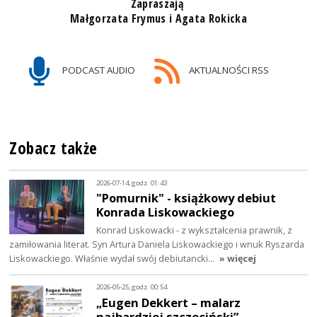
Zapraszają
Małgorzata Frymus i Agata Rokicka
PODCAST AUDIO
AKTUALNOŚCI RSS
Zobacz także
2026-07-14, godz. 01:43
"Pomurnik" - książkowy debiut
Konrada Liskowackiego
Konrad Liskowacki - z wykształcenia prawnik, z
zamiłowania literat. Syn Artura Daniela Liskowackiego i wnuk Ryszarda
Liskowackiego. Właśnie wydał swój debiutancki…
» więcej
2026-05-25, godz. 00:54
„Eugen Dekkert – malarz
najbardziej szczeciński”