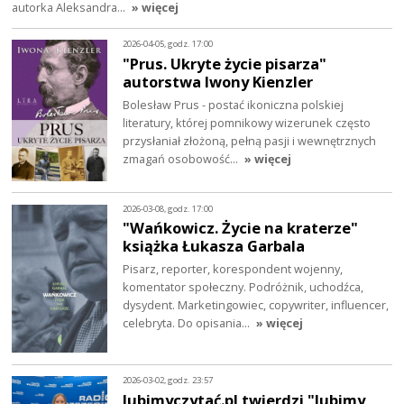
autorka Aleksandra…
» więcej
2026-04-05, godz. 17:00
"Prus. Ukryte życie pisarza"
autorstwa Iwony Kienzler
Bolesław Prus - postać ikoniczna polskiej
literatury, której pomnikowy wizerunek często
przysłaniał złożoną, pełną pasji i wewnętrznych
zmagań osobowość…
» więcej
2026-03-08, godz. 17:00
"Wańkowicz. Życie na kraterze"
książka Łukasza Garbala
Pisarz, reporter, korespondent wojenny,
komentator społeczny. Podróżnik, uchodźca,
dysydent. Marketingowiec, copywriter, influencer,
celebryta. Do opisania…
» więcej
2026-03-02, godz. 23:57
lubimyczytać.pl twierdzi "lubimy