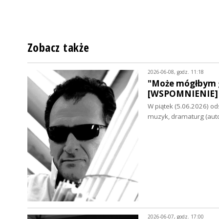
Zobacz także
2026-06-08, godz. 11:18
"Może mógłbym g
[WSPOMNIENIE]
W piątek (5.06.2026) od
muzyk, dramaturg (aut
2026-06-07, godz. 17:00