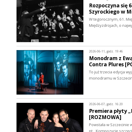
Rozpoczyna się 6
Szyrockiego w 
W tegorocznym, 61. Mię
Międzyzdrojach, o naj
2026-06-11, godz. 19:46
Monodram z Ewą B
Contra Plures [
To już trzecia edycja w
monodramu w Szczecini
2026-06-07, godz. 16:20
Premiera płyty „
[ROZMOWA]
Powstała w Szczecinie 
pt. „Kompozycje szczeci