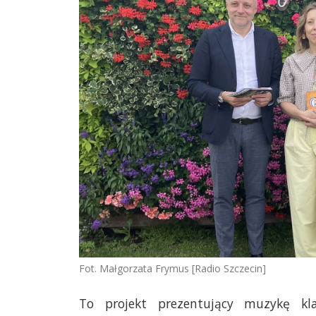
Fot. Małgorzata Frymus [Radio Szczecin]
To projekt prezentujący muzykę k