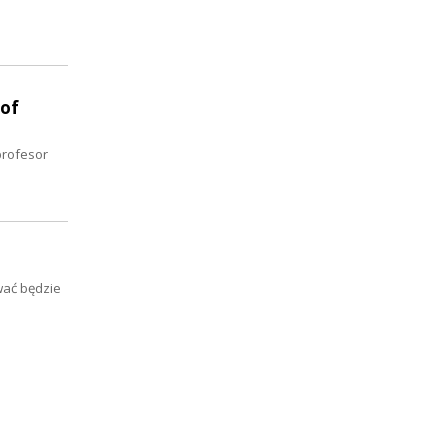
 of
profesor
wać będzie