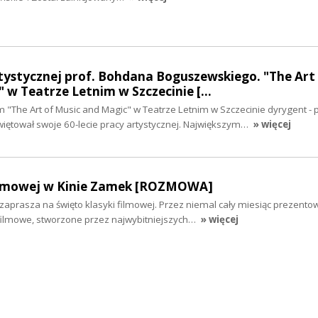
rtystycznej prof. Bohdana Boguszewskiego. "The Art
 w Teatrze Letnim w Szczecinie […
"The Art of Music and Magic" w Teatrze Letnim w Szczecinie dyrygent - 
ętował swoje 60-lecie pracy artystycznej. Największym…
» więcej
filmowej w Kinie Zamek [ROZMOWA]
aprasza na święto klasyki filmowej. Przez niemal cały miesiąc prezento
ilmowe, stworzone przez najwybitniejszych…
» więcej