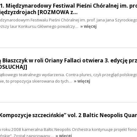
1. Międzynarodowy Festiwal Pieśni Chóralnej im. pro
Międzyzdrojach [ROZMOWA z…
dzynarodowym Festiwalu Pieśni Chóralnej im. prof. Jana Jana Szyrockieg
wyższy laur Konkursu Głównego powalczy…
» więcej
łaszczyk w roli Oriany Fallaci otwiera 3. edycję pr
POSŁUCHAJ]
yjątkowego teatralnego wydarzenia. Contra plures, czyli przegląd polskieg
e, to propozycja skierowana do tych…
» więcej
Kompozycje szczecińskie” vol. 2 Baltic Neopolis Qua
w roku 2008 kameralna Baltic Neopolis Orchestra kontynuuje projekt fono
ńskie”. Został zainicjowany…
» więcej