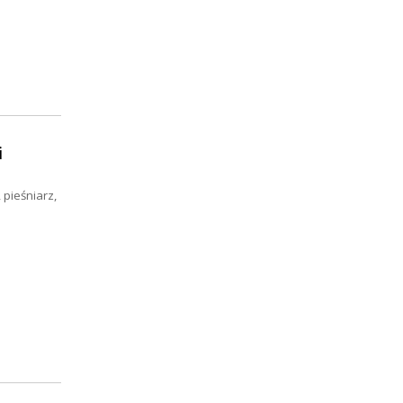
i
 pieśniarz,