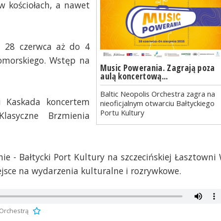
w kościołach, a nawet
d 28 czerwca aż do 4
omorskiego. Wstęp na
Music Powerania. Zagrają poza
aulą koncertową...
Baltic Neopolis Orchestra zagra na
ii Kaskada koncertem
nieoficjalnym otwarciu Bałtyckiego
Portu Kultury
lasyczne Brzmienia
alnie - Bałtycki Port Kultury na szczecińskiej Łasztowni
sce na wydarzenia kulturalne i rozrywkowe.
 Orchestrą