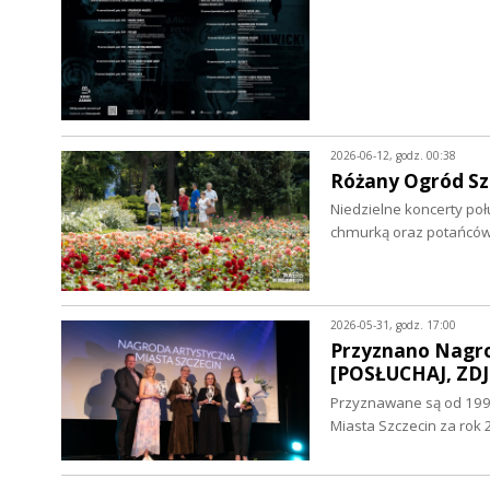
2026-06-12, godz. 00:38
Różany Ogród Sz
Niedzielne koncerty poł
chmurką oraz potańcó
2026-05-31, godz. 17:00
Przyznano Nagrod
[POSŁUCHAJ, ZDJ
Przyznawane są od 1991
Miasta Szczecin za rok