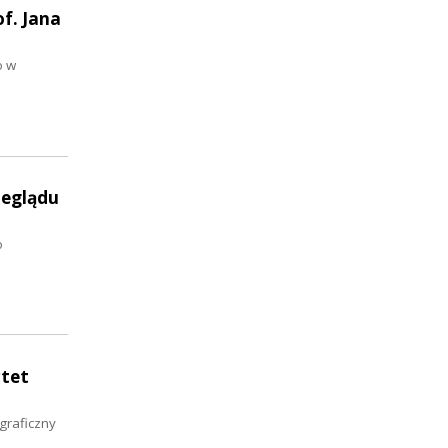
f. Jana
o w
zeglądu
o
rtet
graficzny