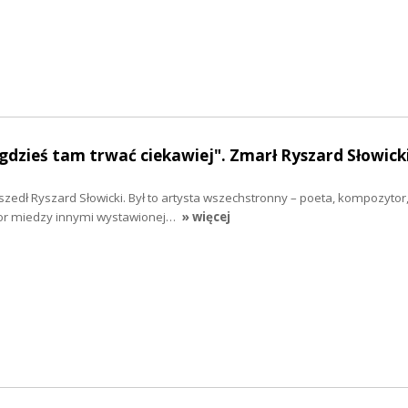
dzieś tam trwać ciekawiej". Zmarł Ryszard Słowick
szedł Ryszard Słowicki. Był to artysta wszechstronny – poeta, kompozytor,
or miedzy innymi wystawionej…
» więcej