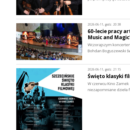
2026-06-11, godz. 20:38
60-lecie pracy a
Music and Magic"
Wczorajszym koncertem 
Bohdan Boguszewski świ
2026-06-11, godz. 21:15
Święto klasyki 
W czerwcu Kino Zamek z
niezapomniane dzieła f