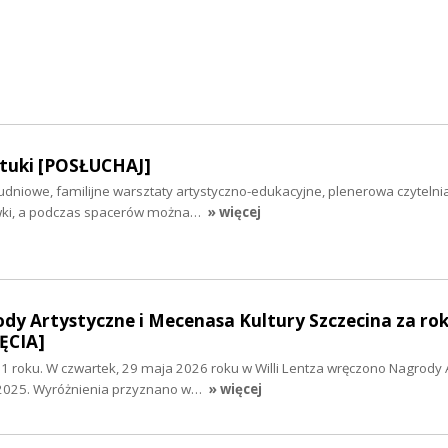
tuki [POSŁUCHAJ]
udniowe, familijne warsztaty artystyczno-edukacyjne, plenerowa czytelni
wki, a podczas spacerów można…
» więcej
y Artystyczne i Mecenasa Kultury Szczecina za rok
ĘCIA]
 roku. W czwartek, 29 maja 2026 roku w Willi Lentza wręczono Nagrody 
 2025. Wyróżnienia przyznano w…
» więcej