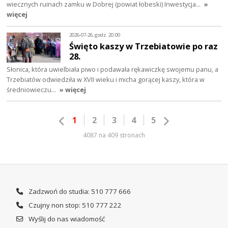
wiecznych ruinach zamku w Dobrej (powiat łobeski) Inwestycja…
»
więcej
2026-07-26, godz. 20:00
Święto kaszy w Trzebiatowie po raz
28.
Słonica, która uwielbiała piwo i podawała rękawiczkę swojemu panu, a
Trzebiatów odwiedziła w XVII wieku i micha gorącej kaszy, która w
średniowieczu…
» więcej
1
2
3
4
5
4087 na 409 stronach
Zadzwoń do studia: 510 777 666
Czujny non stop: 510 777 222
Wyślij do nas wiadomość