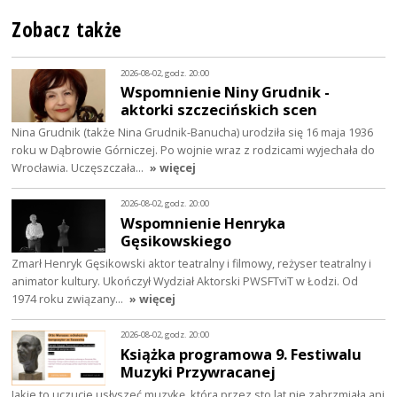
Zobacz także
2026-08-02, godz. 20:00
Wspomnienie Niny Grudnik -
aktorki szczecińskich scen
Nina Grudnik (także Nina Grudnik-Banucha) urodziła się 16 maja 1936
roku w Dąbrowie Górniczej. Po wojnie wraz z rodzicami wyjechała do
Wrocławia. Uczęszczała…
» więcej
2026-08-02, godz. 20:00
Wspomnienie Henryka
Gęsikowskiego
Zmarł Henryk Gęsikowski aktor teatralny i filmowy, reżyser teatralny i
animator kultury. Ukończył Wydział Aktorski PWSFTviT w Łodzi. Od
1974 roku związany…
» więcej
2026-08-02, godz. 20:00
Książka programowa 9. Festiwalu
Muzyki Przywracanej
Jakie to uczucie usłyszeć muzykę, która przez sto lat nie zabrzmiała ani