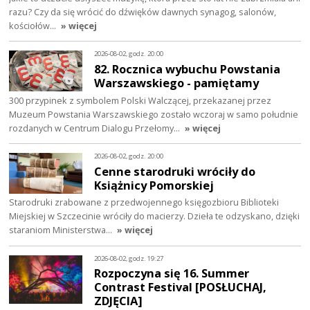
razu? Czy da się wrócić do dźwięków dawnych synagog, salonów,
kościołów…
» więcej
2026-08-02, godz. 20:00
82. Rocznica wybuchu Powstania
Warszawskiego - pamiętamy
300 przypinek z symbolem Polski Walczącej, przekazanej przez
Muzeum Powstania Warszawskiego zostało wczoraj w samo południe
rozdanych w Centrum Dialogu Przełomy…
» więcej
2026-08-02, godz. 20:00
Cenne starodruki wróciły do
Książnicy Pomorskiej
Starodruki zrabowane z przedwojennego księgozbioru Biblioteki
Miejskiej w Szczecinie wróciły do macierzy. Dzieła te odzyskano, dzięki
staraniom Ministerstwa…
» więcej
2026-08-02, godz. 19:27
Rozpoczyna się 16. Summer
Contrast Festival [POSŁUCHAJ,
ZDJĘCIA]