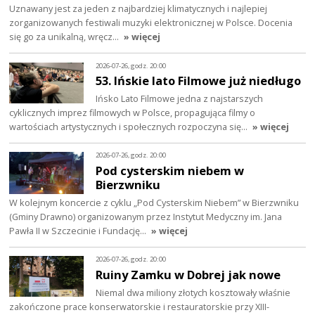
Uznawany jest za jeden z najbardziej klimatycznych i najlepiej
zorganizowanych festiwali muzyki elektronicznej w Polsce. Docenia
się go za unikalną, wręcz…
» więcej
2026-07-26, godz. 20:00
53. Ińskie lato Filmowe już niedługo
Ińsko Lato Filmowe jedna z najstarszych
cyklicznych imprez filmowych w Polsce, propagująca filmy o
wartościach artystycznych i społecznych rozpoczyna się…
» więcej
2026-07-26, godz. 20:00
Pod cysterskim niebem w
Bierzwniku
W kolejnym koncercie z cyklu „Pod Cysterskim Niebem” w Bierzwniku
(Gminy Drawno) organizowanym przez Instytut Medyczny im. Jana
Pawła II w Szczecinie i Fundację…
» więcej
2026-07-26, godz. 20:00
Ruiny Zamku w Dobrej jak nowe
Niemal dwa miliony złotych kosztowały właśnie
zakończone prace konserwatorskie i restauratorskie przy XIII-