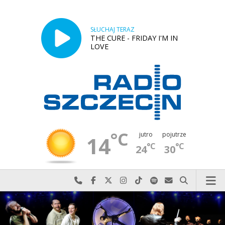
SŁUCHAJ TERAZ
THE CURE - FRIDAY I'M IN
LOVE
°C
jutro
pojutrze
14
°C
°C
24
30
Najlepiej po prostu do nas zadzwoń
Odwiedź nas na Facebook-u
Odwiedź nas na X
Odwiedź nas na Instagram-ie
Odwiedź nas na TikTok-u
Szukaj nas na Spotify
Wyślij do nas w
Szukaj