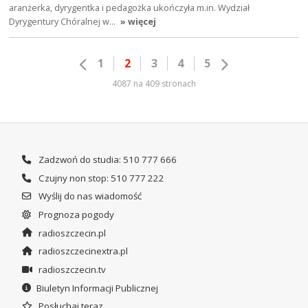
aranżerka, dyrygentka i pedagożka ukończyła m.in. Wydział
Dyrygentury Chóralnej w…
» więcej
1
2
3
4
5
4087 na 409 stronach
Zadzwoń do studia: 510 777 666
Czujny non stop: 510 777 222
Wyślij do nas wiadomość
Prognoza pogody
radioszczecin.pl
radioszczecinextra.pl
radioszczecin.tv
Biuletyn Informacji Publicznej
Posłuchaj teraz