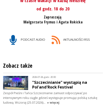
w czasie wakacji w każdą niedzielę
od godz. 18 do 20
Zapraszają
Małgorzata Frymus i Agata Rokicka
PODCAST AUDIO
AKTUALNOŚCI RSS
Zobacz także
2026-07-26, godz. 20:00
"Szczecinianie" wystąpią na
Pol'and'Rock Festival
Zespół Pieśni i Tańca Szczecinianie zamiast odpoczywać po
intensywnym roku ciągle gdzieś występuje promując polską sztukę
ludową. Wczoraj (25.07.2026)…
» więcej