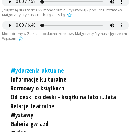
„Najszczęśliwszy dzień"- monodram o Czyżewskiej - posłuchaj rozmowy
Małgorzaty Frymus z Barbarą Garstką
Monodramy w Zamku - posłuchaj rozmowy Małgorzaty Frymus z Jędrzejem
Wijasem
Wydarzenia aktualne
Informacje kulturalne
Rozmowy o książkach
Od deski do deski - książki na lato i...lata
Relacje teatralne
Wystawy
Galeria gwiazd