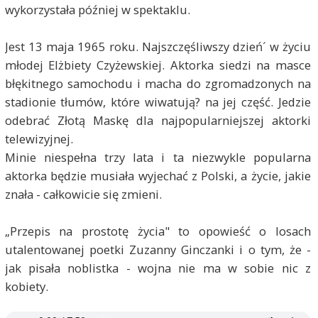
wykorzystała później w spektaklu.
Jest 13 maja 1965 roku. Najszczęśliwszy dzień´ w życiu
młodej Elżbiety Czyżewskiej. Aktorka siedzi na masce
błękitnego samochodu i macha do zgromadzonych na
stadionie tłumów, które wiwatują? na jej część. Jedzie
odebrać Złotą Maskę dla najpopularniejszej aktorki
telewizyjnej.
Minie niespełna trzy lata i ta niezwykle popularna
aktorka będzie musiała wyjechać z Polski, a życie, jakie
znała - całkowicie się zmieni.
„Przepis na prostotę życia" to opowieść o losach
utalentowanej poetki Zuzanny Ginczanki i o tym, że -
jak pisała noblistka - wojna nie ma w sobie nic z
kobiety.