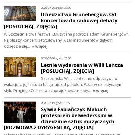
2026-07-26, godz. 20:00
Dziedzictwo Grünebergów. Od
koncertów do radiowej debaty
[POSŁUCHAJ, ZDJĘCIA]
W Szczecinie trwa festiwal „Muzyczna podróż śladami Grünebergów”.
Najbliższy koncert, zatytułowany „Czar instrumentów dętych”,
odbędzie się…
» więcej
2026-07-26, godz. 20:00
Letnie wydarzenia w Willi Lentza
[POSŁUCHAJ, ZDJĘCIA]
Szczecińska Willa Lentza nie odpoczywa w
wakacje, a jej historia fascynuje od pokoleń. Pałac w eklektycznym
stylu Drugiego Cesarstwa zaprojektował młody…
» więcej
2026-07-19, godz. 18:55
Sylwia Fabiańczyk-Makuch
profesorem belwederskim w
dziedzinie sztuk muzycznych
[ROZMOWA z DYRYGENTKĄ, ZDJĘCIA]