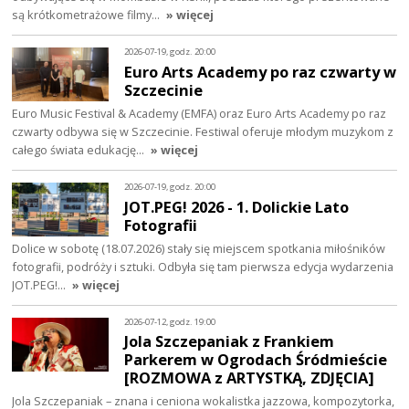
są krótkometrażowe filmy…
» więcej
2026-07-19, godz. 20:00
Euro Arts Academy po raz czwarty w
Szczecinie
Euro Music Festival & Academy (EMFA) oraz Euro Arts Academy po raz
czwarty odbywa się w Szczecinie. Festiwal oferuje młodym muzykom z
całego świata edukację…
» więcej
2026-07-19, godz. 20:00
JOT.PEG! 2026 - 1. Dolickie Lato
Fotografii
Dolice w sobotę (18.07.2026) stały się miejscem spotkania miłośników
fotografii, podróży i sztuki. Odbyła się tam pierwsza edycja wydarzenia
JOT.PEG!…
» więcej
2026-07-12, godz. 19:00
Jola Szczepaniak z Frankiem
Parkerem w Ogrodach Śródmieście
[ROZMOWA z ARTYSTKĄ, ZDJĘCIA]
Jola Szczepaniak – znana i ceniona wokalistka jazzowa, kompozytorka,