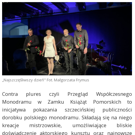
„Najszczęśliwszy dzień" Fot. Małgorzata Frymus
Contra plures czyli Przegląd Współczesnego
Monodramu w Zamku Książąt Pomorskich to
inicjatywa pokazania szczecińskiej publiczności
dorobku polskiego monodramu. Składają się na niego
kreacje mistrzowskie, umożliwiające bliskie
doświadczenie aktorskiego kunsztu oraz najnowsze