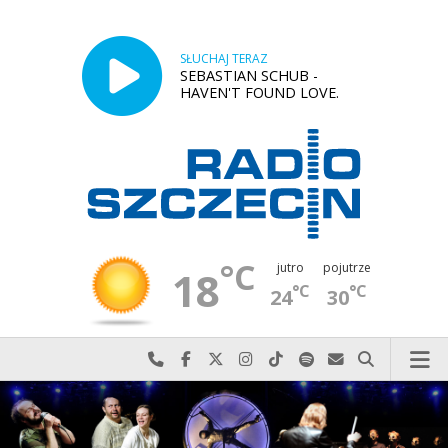
SŁUCHAJ TERAZ
SEBASTIAN SCHUB -
HAVEN'T FOUND LOVE.
°C
jutro
pojutrze
18
°C
°C
24
30
Najlepiej po prostu do nas zadzwoń
Odwiedź nas na Facebook-u
Odwiedź nas na X
Odwiedź nas na Instagram-ie
Odwiedź nas na TikTok-u
Szukaj nas na Spotify
Wyślij do nas w
Szukaj