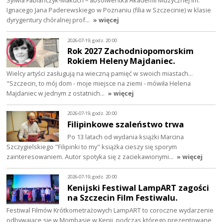
Sylwia Fabiańczyk-Makuch – absolwentka Akademii Muzycznej im.
Ignacego Jana Paderewskiego w Poznaniu (filia w Szczecinie) w klasie
dyrygentury chóralnej prof…
» więcej
2026-07-19, godz. 20:00
Rok 2027 Zachodniopomorskim
Rokiem Heleny Majdaniec.
Wielcy artyści zasługują na wieczną pamięć w swoich miastach...
"Szczecin, to mój dom - moje miejsce na ziemi - mówiła Helena
Majdaniec w jednym z ostatnich…
» więcej
2026-07-19, godz. 20:00
Filipinkowe szaleństwo trwa
Po 13 latach od wydania książki Marcina
Szczygielskiego "Filipinki to my" książka cieszy się sporym
zainteresowaniem. Autor spotyka się z zaciekawionymi…
» więcej
2026-07-19, godz. 20:00
Kenijski Festiwal LampART zagości
na Szczecin Film Festiwalu.
Festiwal Filmów Krótkometrażowych LampART to coroczne wydarzenie
odbywające się w Mombasie w Kenii, podczas którego prezentowane