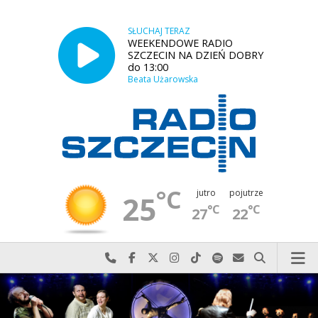
SŁUCHAJ TERAZ
WEEKENDOWE RADIO
SZCZECIN NA DZIEŃ DOBRY
do 13:00
Beata Użarowska
°C
jutro
pojutrze
25
°C
°C
27
22
Najlepiej po prostu do nas zadzwoń
Odwiedź nas na Facebook-u
Odwiedź nas na X
Odwiedź nas na Instagram-ie
Odwiedź nas na TikTok-u
Szukaj nas na Spotify
Wyślij do nas w
Szukaj