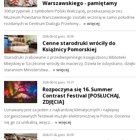
Warszawskiego - pamiętamy
300 przypinek z symbolem Polski Walczącej, przekazanej przez
Muzeum Powstania Warszawskiego zostało wczoraj w samo południe
rozdanych w Centrum Dialogu Przełomy…
» więcej
2026-08-02, godz. 20:00
Cenne starodruki wróciły do
Książnicy Pomorskiej
Starodruki zrabowane z przedwojennego księgozbioru Biblioteki
Miejskiej w Szczecinie wróciły do macierzy. Dzieła te odzyskano, dzięki
staraniom Ministerstwa…
» więcej
2026-08-02, godz. 19:27
Rozpoczyna się 16. Summer
Contrast Festival [POSŁUCHAJ,
ZDJĘCIA]
Uznawany jest za jeden z najbardziej klimatycznych i najlepiej
zorganizowanych festiwali muzyki elektronicznej w Polsce. Docenia
się go za unikalną, wręcz…
» więcej
2026-07-26, godz. 20:00