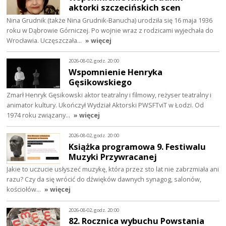
aktorki szczecińskich scen
Nina Grudnik (także Nina Grudnik-Banucha) urodziła się 16 maja 1936
roku w Dąbrowie Górniczej. Po wojnie wraz z rodzicami wyjechała do
Wrocławia. Uczęszczała…
» więcej
2026-08-02, godz. 20:00
Wspomnienie Henryka
Gęsikowskiego
Zmarł Henryk Gęsikowski aktor teatralny i filmowy, reżyser teatralny i
animator kultury. Ukończył Wydział Aktorski PWSFTviT w Łodzi. Od
1974 roku związany…
» więcej
2026-08-02, godz. 20:00
Książka programowa 9. Festiwalu
Muzyki Przywracanej
Jakie to uczucie usłyszeć muzykę, która przez sto lat nie zabrzmiała ani
razu? Czy da się wrócić do dźwięków dawnych synagog, salonów,
kościołów…
» więcej
2026-08-02, godz. 20:00
82. Rocznica wybuchu Powstania