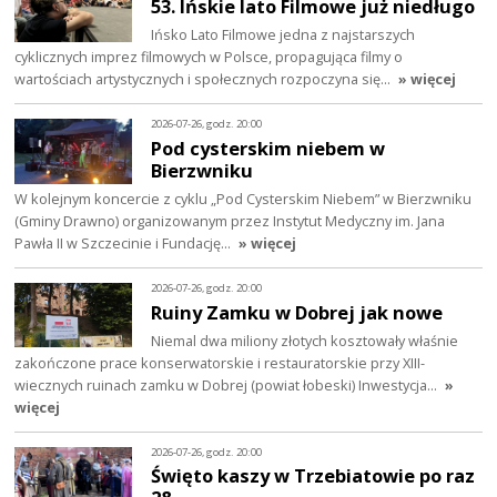
53. Ińskie lato Filmowe już niedługo
Ińsko Lato Filmowe jedna z najstarszych
cyklicznych imprez filmowych w Polsce, propagująca filmy o
wartościach artystycznych i społecznych rozpoczyna się…
» więcej
2026-07-26, godz. 20:00
Pod cysterskim niebem w
Bierzwniku
W kolejnym koncercie z cyklu „Pod Cysterskim Niebem” w Bierzwniku
(Gminy Drawno) organizowanym przez Instytut Medyczny im. Jana
Pawła II w Szczecinie i Fundację…
» więcej
2026-07-26, godz. 20:00
Ruiny Zamku w Dobrej jak nowe
Niemal dwa miliony złotych kosztowały właśnie
zakończone prace konserwatorskie i restauratorskie przy XIII-
wiecznych ruinach zamku w Dobrej (powiat łobeski) Inwestycja…
»
więcej
2026-07-26, godz. 20:00
Święto kaszy w Trzebiatowie po raz