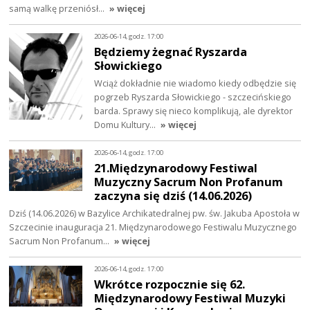
samą walkę przeniósł…
» więcej
2026-06-14, godz. 17:00
Będziemy żegnać Ryszarda
Słowickiego
Wciąż dokładnie nie wiadomo kiedy odbędzie się
pogrzeb Ryszarda Słowickiego - szczecińskiego
barda. Sprawy się nieco komplikują, ale dyrektor
Domu Kultury…
» więcej
2026-06-14, godz. 17:00
21.Międzynarodowy Festiwal
Muzyczny Sacrum Non Profanum
zaczyna się dziś (14.06.2026)
Dziś (14.06.2026) w Bazylice Archikatedralnej pw. św. Jakuba Apostoła w
Szczecinie inauguracja 21. Międzynarodowego Festiwalu Muzycznego
Sacrum Non Profanum…
» więcej
2026-06-14, godz. 17:00
Wkrótce rozpocznie się 62.
Międzynarodowy Festiwal Muzyki