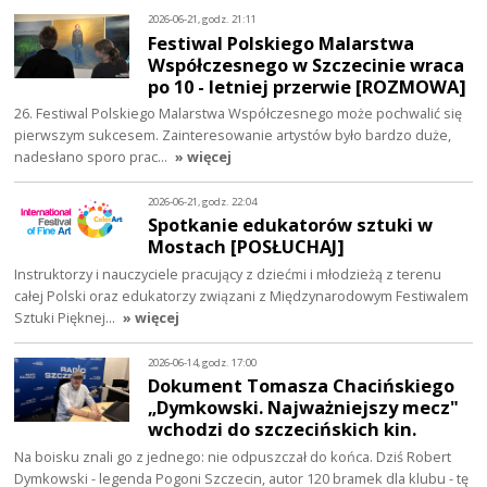
2026-06-21, godz. 21:11
Festiwal Polskiego Malarstwa
Współczesnego w Szczecinie wraca
po 10 - letniej przerwie [ROZMOWA]
26. Festiwal Polskiego Malarstwa Współczesnego może pochwalić się
pierwszym sukcesem. Zainteresowanie artystów było bardzo duże,
nadesłano sporo prac…
» więcej
2026-06-21, godz. 22:04
Spotkanie edukatorów sztuki w
Mostach [POSŁUCHAJ]
Instruktorzy i nauczyciele pracujący z dziećmi i młodzieżą z terenu
całej Polski oraz edukatorzy związani z Międzynarodowym Festiwalem
Sztuki Pięknej…
» więcej
2026-06-14, godz. 17:00
Dokument Tomasza Chacińskiego
„Dymkowski. Najważniejszy mecz"
wchodzi do szczecińskich kin.
Na boisku znali go z jednego: nie odpuszczał do końca. Dziś Robert
Dymkowski - legenda Pogoni Szczecin, autor 120 bramek dla klubu - tę