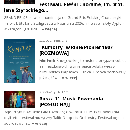
Festiwalu Pieśni Chóralnej im. prof.
Jana Szyrockiego…
GRAND PRIX Festiwalu, nominacja do Grand Prix Polskiej Chóralistyki
im. prof. Stefana Stuligrosza w Poznaniu 2026, I miejsce i Złoty Dyplom
w kategorii „Musica…
» więcej
2026-06-21, godz. 21:34
"Kumotry" w kinie Pionier 1907
[ROZMOWA]
Film Emilii Śniegowskiej to historia przyjaźni kobiet
zamieszkujących wymierającą polską wieś w
rumuńskich Karpatach. Hanka i Bronka pochowały
już mężów…
» więcej
2026-06-21, godz. 17:00
Rusza 11. Music Powerania
[POSŁUCHAJ]
Bajecznym Powitanie Lata rozpoczęło wczoraj 11. Music Powerania
czyli letni festiwal muzyczny Baltic Neopolis Orchestry. Festiwal będzie
podróżował z…
» więcej