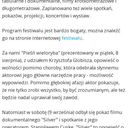
fabularne i dokumentalne, filmy krótkometrażowe i
długometrażowe. Zaplanowano też wiele spotkań,
pokazów, projekcji, koncertów i wystaw.
Program festiwalu jest bardzo bogaty, można znaleźć
go na stronie internetowej
festiwalu
.
Za nami "Pieśń wieloryba" (prezentowany w piątek, 8
sierpnia), z udziałem Krzysztofa Globisza, opowieść o
wolności pomimo choroby, która odebrała słynnemu
aktorowi jego główne narzędzie pracy - możliwość
wypowiedzi. Pomimo głębokiej afazji aktor pokazuje,
że nie tylko zrobi wszystko, by być zrozumianym, ale też
będzie nadal uprawiał swój zawód.
Natomiast w sobotę (9 września) odbył się pokaz filmu
dokumentalnego "Silver" i spotkanie z jego
operatorem, Stanisławem Cuske. "Silver" to opowieść o