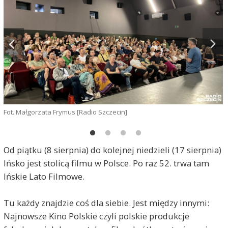
Fot. Małgorzata Frymus [Radio Szczecin]
F
Od piątku (8 sierpnia) do kolejnej niedzieli (17 sierpnia)
Ińsko jest stolicą filmu w Polsce. Po raz 52. trwa tam
Ińskie Lato Filmowe.
Tu każdy znajdzie coś dla siebie. Jest między innymi:
Najnowsze Kino Polskie czyli polskie produkcje