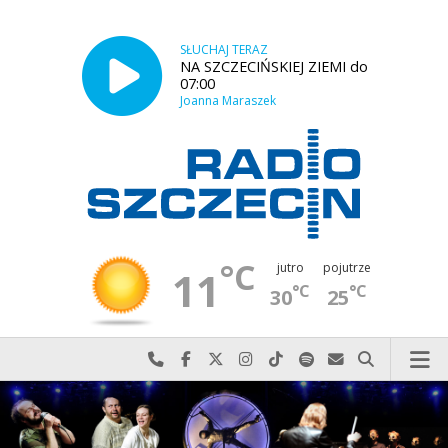
SŁUCHAJ TERAZ
NA SZCZECIŃSKIEJ ZIEMI do
07:00
Joanna Maraszek
°C
jutro
pojutrze
11
°C
°C
30
25
Najlepiej po prostu do nas zadzwoń
Odwiedź nas na Facebook-u
Odwiedź nas na X
Odwiedź nas na Instagram-ie
Odwiedź nas na TikTok-u
Szukaj nas na Spotify
Wyślij do nas w
Szukaj