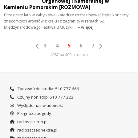
Organowej i Kameralnej w
Kamieniu Pomorskim [ROZMOWA]
Przez całe lato w zabytkowej katedrze rozbrzmiewać będą koncerty
znakomitych artystów z kraju i z zagranicy w ramach 62.
Międzynarodowego Festiwalu Muzyki…
» więcej
3
4
5
6
7
4087 na 409 stronach
Zadzwoń do studia: 510 777 666
Czujny non stop: 510 777 222
Wyślij do nas wiadomość
Prognoza pogody
radioszczecin.pl
radioszczecinextra.pl