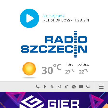
SŁUCHAJ TERAZ
PET SHOP BOYS - IT'S A SIN
°C
jutro
pojutrze
30
°C
°C
27
22
Najlepiej po prostu do nas zadzwoń
Odwiedź nas na Facebook-u
Odwiedź nas na X
Odwiedź nas na Instagram-ie
Odwiedź nas na TikTok-u
Szukaj nas na Spotify
Wyślij do nas w
Szukaj