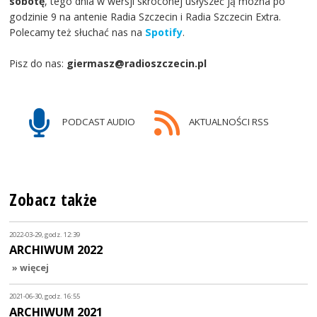
sobotę
, tego dnia w wersji skróconej usłyszeć ją można po
godzinie 9 na antenie Radia Szczecin i Radia Szczecin Extra.
Polecamy też słuchać nas na
Spotify
.
Pisz do nas:
giermasz@radioszczecin.pl
PODCAST AUDIO
AKTUALNOŚCI RSS
Zobacz także
2022-03-29, godz. 12:39
ARCHIWUM 2022
» więcej
2021-06-30, godz. 16:55
ARCHIWUM 2021